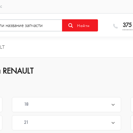
ас
375
LT
я RENAULT
18
21