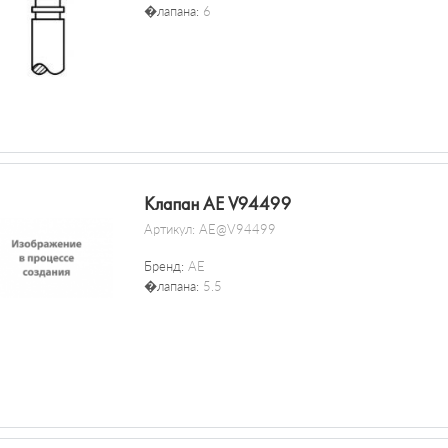
�лапана:
6
Клапан AE V94499
Артикул:
AE@V94499
Бренд:
AE
�лапана:
5.5