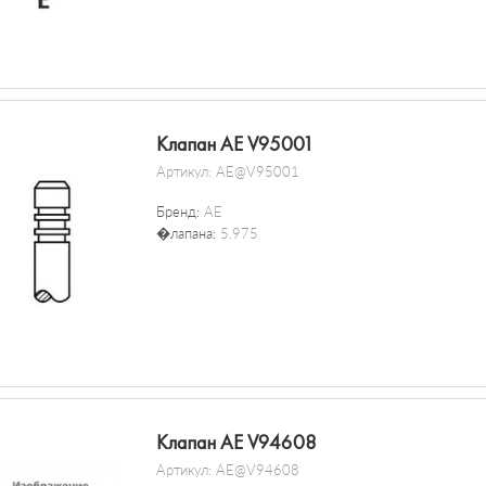
Клапан AE V95001
Артикул:
AE@V95001
Бренд:
AE
�лапана:
5.975
Клапан AE V94608
Артикул:
AE@V94608