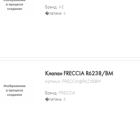
Бренд:
AE
�лапана:
6
Клапан FRECCIA R6238/BM
Артикул:
FRECCIA@R6238BM
Бренд:
FRECCIA
�лапана:
6