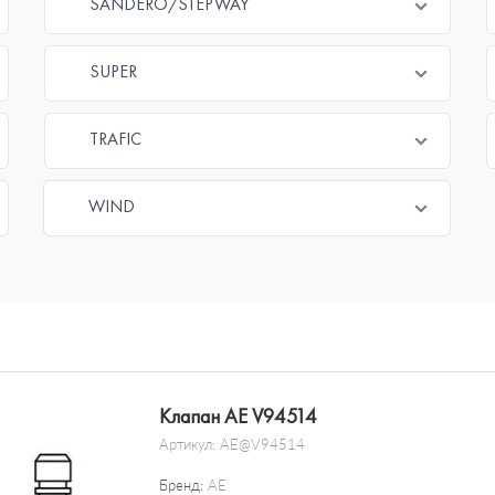
SANDERO/STEPWAY
SUPER
TRAFIC
WIND
Клапан AE V94514
Артикул:
AE@V94514
Бренд:
AE