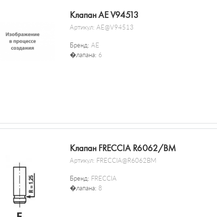
Клапан AE V94513
Артикул:
AE@V94513
Бренд:
AE
�лапана:
6
Клапан FRECCIA R6062/BM
Артикул:
FRECCIA@R6062BM
Бренд:
FRECCIA
�лапана:
8