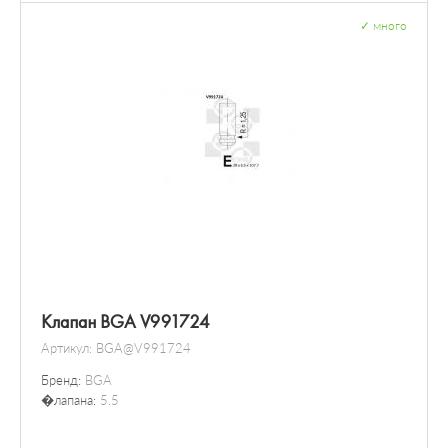
✓
много
Клапан BGA V991724
Артикул:
BGA@V991724
Бренд:
BGA
�лапана:
5.5