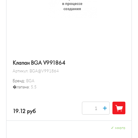
Клапан BGA V991864
Артикул:
BGA@V991864
Бренд:
BGA
�лапана:
5.5
+
19.12 руб
✓
много