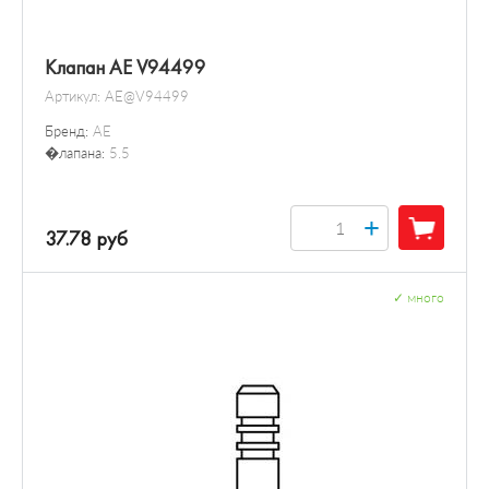
Клапан AE V94499
Артикул:
AE@V94499
Бренд:
AE
�лапана:
5.5
+
37.78 руб
✓
много