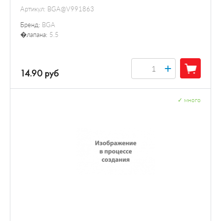
Артикул:
BGA@V991863
Бренд:
BGA
�лапана:
5.5
+
14.90 руб
✓
много