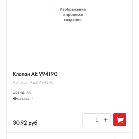
Клапан AE V94190
Артикул:
AE@V94190
Бренд:
AE
�лапана:
7
+
30.92 руб