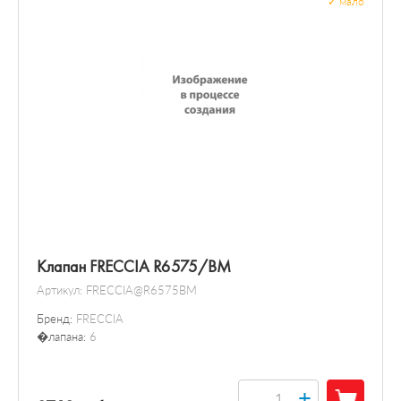
✓
мало
Клапан FRECCIA R6575/BM
Артикул:
FRECCIA@R6575BM
Бренд:
FRECCIA
�лапана:
6
+