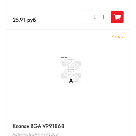
+
25.91 руб
✓
мало
Клапан BGA V991868
Артикул:
BGA@V991868