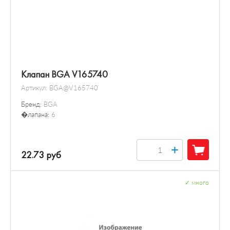
Клапан BGA V165740
Артикул:
BGA@V165740
Бренд:
BGA
�лапана:
6
+
22.73 руб
✓
много