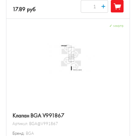
+
17.89 руб
✓
много
Клапан BGA V991867
Артикул:
BGA@V991867
Бренд:
BGA