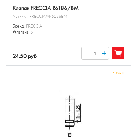
Клапан FRECCIA R6186/BM
Артикул:
FRECCIA@R6186BM
Бренд:
FRECCIA
�лапана:
6
+
24.50 руб
✓
мало