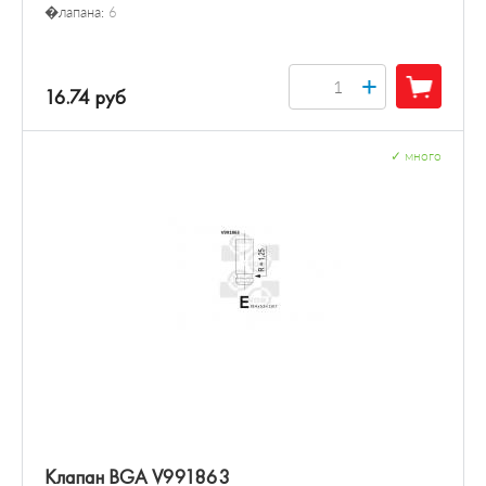
�лапана:
6
+
16.74 руб
✓
много
Клапан BGA V991863