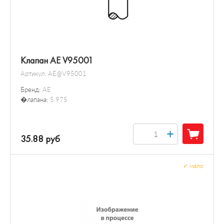
Клапан AE V95001
Артикул:
AE@V95001
Бренд:
AE
�лапана:
5.975
+
35.88 руб
✓
мало