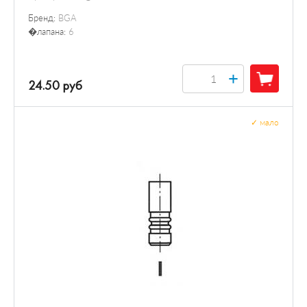
Бренд:
BGA
�лапана:
6
+
24.50 руб
✓
мало