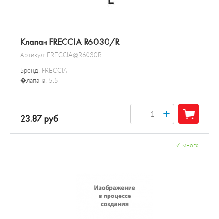
Клапан FRECCIA R6030/R
Артикул:
FRECCIA@R6030R
Бренд:
FRECCIA
�лапана:
5.5
+
23.87 руб
✓
много