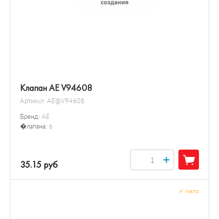
Клапан AE V94608
Артикул:
AE@V94608
Бренд:
AE
�лапана:
6
+
35.15 руб
✓
мало