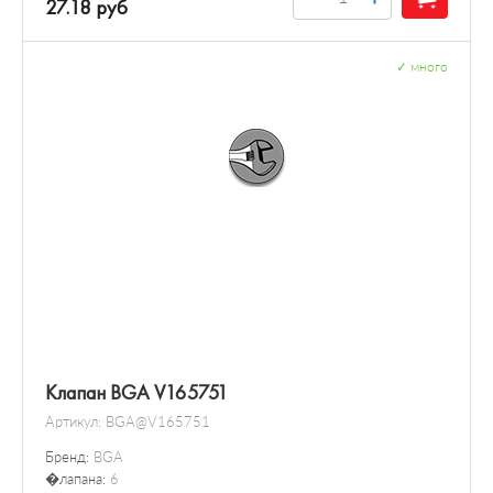
27.18 руб
✓
много
Клапан BGA V165751
Артикул:
BGA@V165751
Бренд:
BGA
�лапана:
6