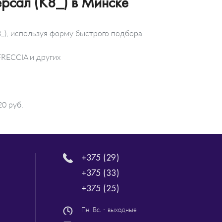
рсал (K8_) в Минске
_), используя форму быстрого подбора
FRECCIA и других
0 руб.
+375 (29)
+375 (33)
+375 (25)
Пн. Вс. - выходные