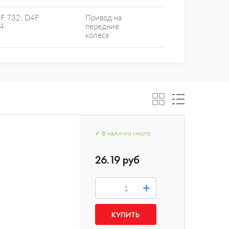
F 732; D4F
Привод на
4
передние
колеса
✓
В наличии
много
26.19 руб
+