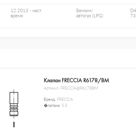
12.2013 - наст.
Бензин/
D4
время
автогаз (LPG)
73
Клапан FRECCIA R6178/BM
Артикул:
FRECCIA@R6178BM
Бренд:
FRECCIA
�лапана:
5.5