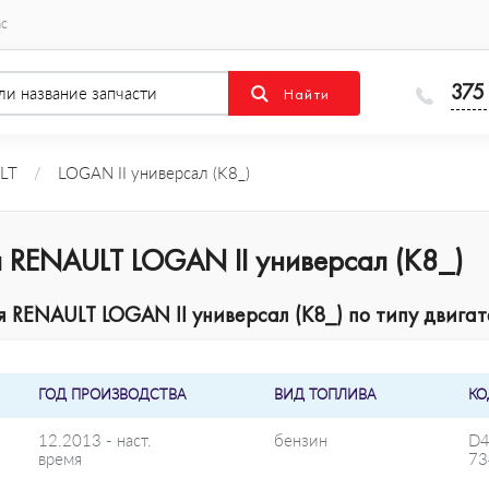
ас
375
LT
/
LOGAN II универсал (K8_)
 RENAULT LOGAN II универсал (K8_)
RENAULT LOGAN II универсал (K8_) по типу двигат
ГОД ПРОИЗВОДСТВА
ВИД ТОПЛИВА
КО
12.2013 - наст.
бензин
D4
время
73