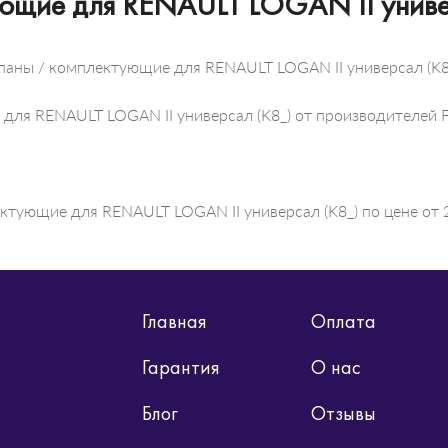
ующие для RENAULT LOGAN II униве
апаны / комплектующие для RENAULT LOGAN II универсал (K8
 для RENAULT LOGAN II универсал (K8_) от производителей 
ктующие для RENAULT LOGAN II универсал (K8_) по цене от 2
Главная
Оплата
Гарантия
О нас
Блог
Отзывы