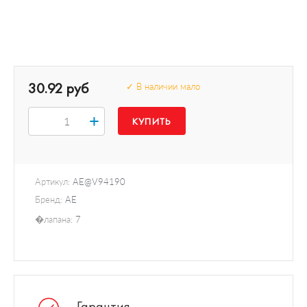
30.92 руб
✓ В наличии мало
+
Артикул:
AE@V94190
Бренд:
AE
�лапана:
7
Гарантия