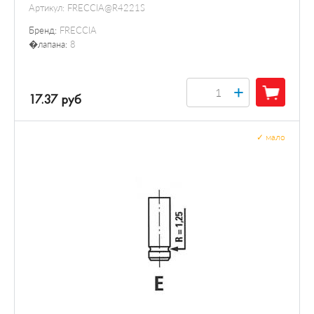
Артикул:
FRECCIA@R4221S
Бренд:
FRECCIA
�лапана:
8
+
17.37 руб
✓
мало