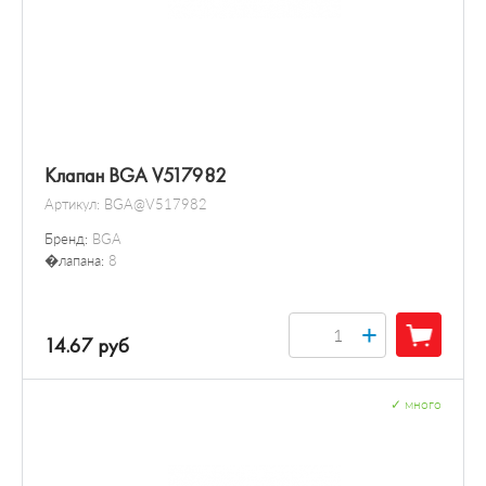
Клапан BGA V517982
Артикул:
BGA@V517982
Бренд:
BGA
�лапана:
8
+
14.67 руб
✓
много