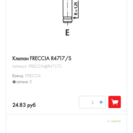
Клапан FRECCIA R4717/S
Артикул:
FRECCIA@R4717S
Бренд:
FRECCIA
�лапана:
8
+
24.83 руб
✓
много