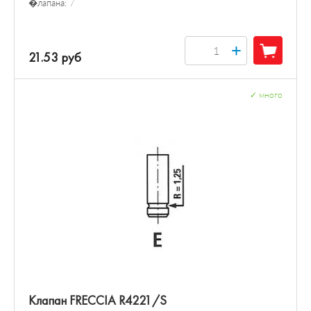
�лапана:
7
+
21.53 руб
✓
много
Клапан FRECCIA R4221/S