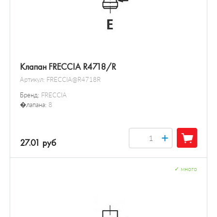
Клапан FRECCIA R4718/R
Артикул:
FRECCIA@R4718R
Бренд:
FRECCIA
�лапана:
8
+
27.01 руб
✓
много