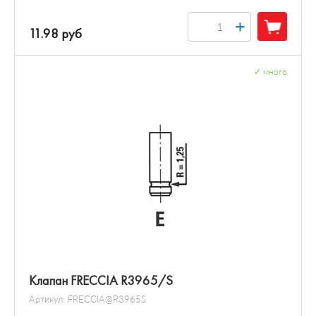
+
11.98 руб
✓
много
Клапан FRECCIA R3965/S
Артикул:
FRECCIA@R3965S