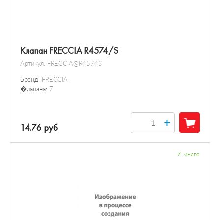
Клапан FRECCIA R4574/S
Артикул:
FRECCIA@R4574S
Бренд:
FRECCIA
�лапана:
7
+
14.76 руб
✓
много