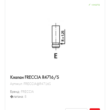
✓
много
Клапан FRECCIA R4716/S
Артикул:
FRECCIA@R4716S
Бренд:
FRECCIA
�лапана:
8