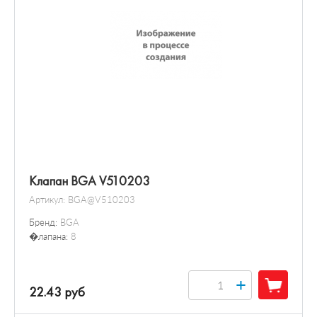
Клапан BGA V510203
Артикул:
BGA@V510203
Бренд:
BGA
�лапана:
8
+
22.43 руб