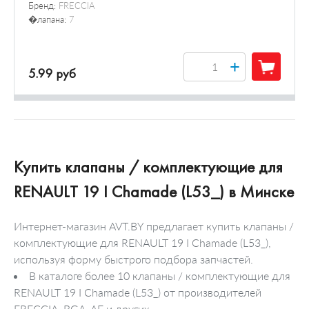
Бренд:
FRECCIA
�лапана:
7
+
5.99 руб
Купить клапаны / комплектующие для
RENAULT 19 I Chamade (L53_) в Минске
Интернет-магазин AVT.BY предлагает купить клапаны /
комплектующие для RENAULT 19 I Chamade (L53_),
используя форму быстрого подбора запчастей.
В каталоге более 10 клапаны / комплектующие для
RENAULT 19 I Chamade (L53_) от производителей
FRECCIA, BGA, AE и других