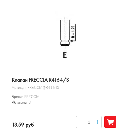
Клапан FRECCIA R4164/S
Артикул:
FRECCIA@R4164S
Бренд:
FRECCIA
�лапана:
8
+
13.59 руб