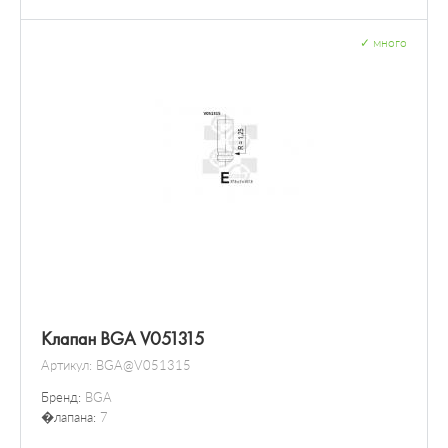
✓
много
Клапан BGA V051315
Артикул:
BGA@V051315
Бренд:
BGA
�лапана:
7