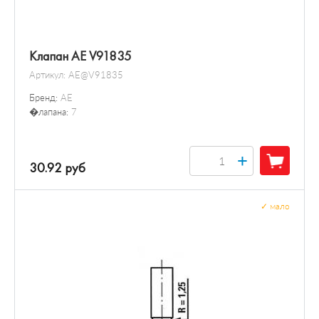
Клапан AE V91835
Артикул:
AE@V91835
Бренд:
AE
�лапана:
7
+
30.92 руб
✓
мало