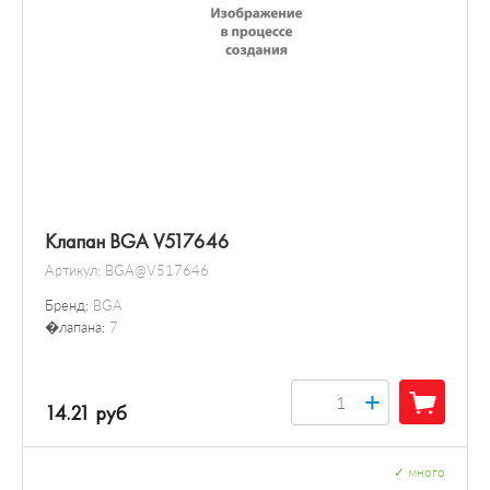
Клапан BGA V517646
Артикул:
BGA@V517646
Бренд:
BGA
�лапана:
7
+
14.21 руб
✓
много