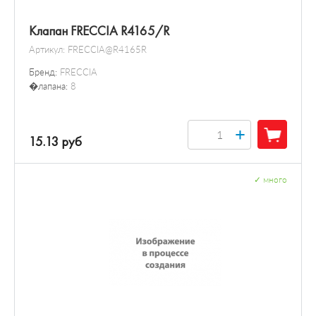
Клапан FRECCIA R4165/R
Артикул:
FRECCIA@R4165R
Бренд:
FRECCIA
�лапана:
8
+
15.13 руб
✓
много