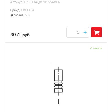
Артикул:
FRECCIA@R7015SARCR
Бренд:
FRECCIA
�лапана:
5.5
+
30.71 руб
✓
много