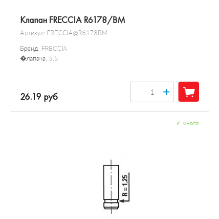
Клапан FRECCIA R6178/BM
Артикул:
FRECCIA@R6178BM
Бренд:
FRECCIA
�лапана:
5.5
+
26.19 руб
✓
много