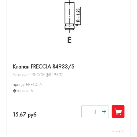
Клапан FRECCIA R4933/S
Артикул:
FRECCIA@R4933S
Бренд:
FRECCIA
�лапана:
6
+
15.67 руб
✓
мало