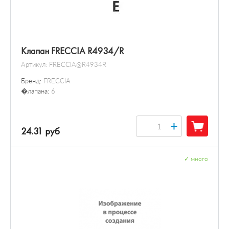
Клапан FRECCIA R4934/R
Артикул:
FRECCIA@R4934R
Бренд:
FRECCIA
�лапана:
6
+
24.31 руб
✓
много