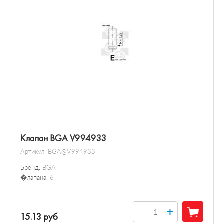
Клапан BGA V994933
Артикул:
BGA@V994933
Бренд:
BGA
�лапана:
6
+
15.13 руб