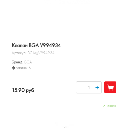
Клапан BGA V994934
Артикул:
BGA@V994934
Бренд:
BGA
�лапана:
6
+
15.90 руб
✓
много