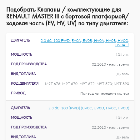
Подобрать Клапаны / комплектующие для
RENAULT MASTER III c бортовой платформой/
ходовая часть (EV, HV, UV) по типу двигателя:
ДВИГАТЕЛЬ
2.3 dCi 100 FWD (EV0A, EV0B, HV0A, HV0B, HV0G,
UV0A...)
МОЩНОСТЬ
101 л.с.
ГОД ПРОИЗВОДСТВА
02.2010 - наст. время
ВИД ТОПЛИВА
Дизель
КОД ДВИГАТЕЛЯ
M9T 676; M9T 670; M9T 672; M9T 870; M9T 890
ПРИВОД
Привод на передние колеса
ДВИГАТЕЛЬ
2.3 dCi 100 [RWD] (UV0C, UV0D, HV0C, HV0D)
МОЩНОСТЬ
101 л.с.
ГОД ПРОИЗВОДСТВА
02.2010 - наст. время
ВИД ТОПЛИВА
Дизель