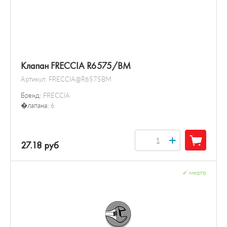
Клапан FRECCIA R6575/BM
Артикул:
FRECCIA@R6575BM
Бренд:
FRECCIA
�лапана:
6
+
27.18 руб
✓
много