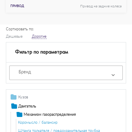
ПРИВОД
Привод на задние колеса
Сортировать по:
Дешевые
Дорогие
Фильтр по параметрам
Бренд
Кузов
Детали кузова / крыло / буфер
Двигатель
Покрытие/покрышка
Остекление / зеркала
Механизм газораспределения
Зеркала
Дополнительная фара / комплектующие
Коромысло / балансир
Противотуманная фара / комплектующие
Система освещения / сигнализация
Штанга толкателя / предохранительная трубка