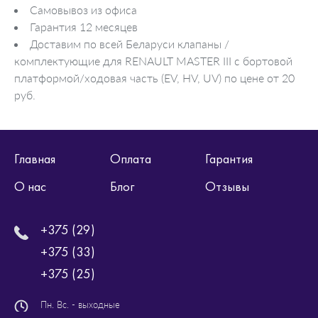
Самовывоз из офиса
Гарантия 12 месяцев
Доставим по всей Беларуси клапаны /
комплектующие для RENAULT MASTER III c бортовой
платформой/ходовая часть (EV, HV, UV) по цене от 20
руб.
Главная
Оплата
Гарантия
О нас
Блог
Отзывы
+375 (29)
+375 (33)
+375 (25)
Пн. Вс. - выходные