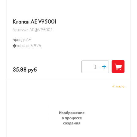
Клапан AE V95001
Артикул:
AE@V95001
Бренд:
AE
�лапана:
5.975
+
35.88 руб
✓
мало