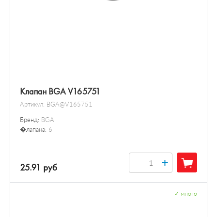
Клапан BGA V165751
Артикул:
BGA@V165751
Бренд:
BGA
�лапана:
6
+
25.91 руб
✓
много