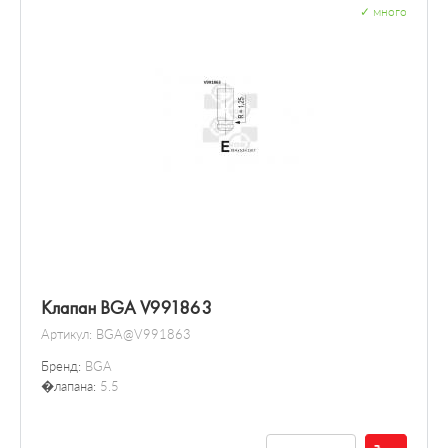
✓
много
Клапан BGA V991863
Артикул:
BGA@V991863
Бренд:
BGA
�лапана:
5.5