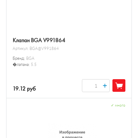
Клапан BGA V991864
Артикул:
BGA@V991864
Бренд:
BGA
�лапана:
5.5
+
19.12 руб
✓
много