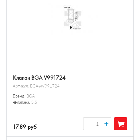
Клапан BGA V991724
Артикул:
BGA@V991724
Бренд:
BGA
�лапана:
5.5
+
17.89 руб