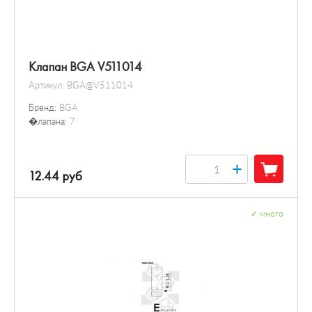
Клапан BGA V511014
Артикул:
BGA@V511014
Бренд:
BGA
�лапана:
7
+
12.44 руб
✓
много