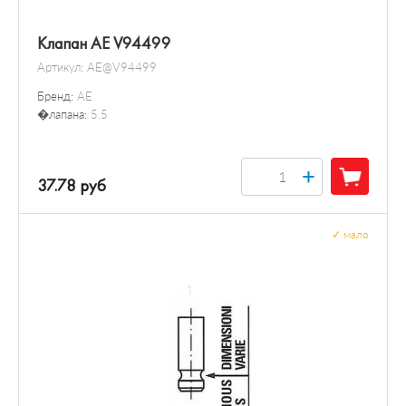
Клапан AE V94499
Артикул:
AE@V94499
Бренд:
AE
�лапана:
5.5
+
37.78 руб
✓
мало