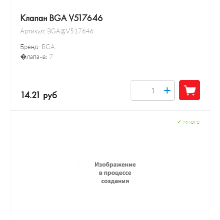
Клапан BGA V517646
Артикул:
BGA@V517646
Бренд:
BGA
�лапана:
7
+
14.21 руб
✓
много