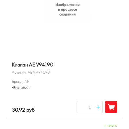
Клапан AE V94190
Артикул:
AE@V94190
Бренд:
AE
�лапана:
7
+
30.92 руб
✓
много