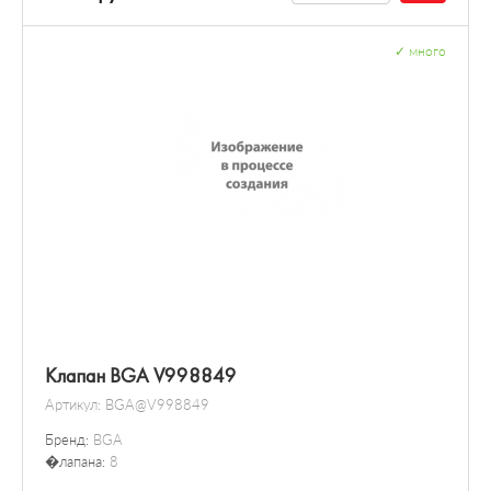
✓
много
Клапан BGA V998849
Артикул:
BGA@V998849
Бренд:
BGA
�лапана:
8