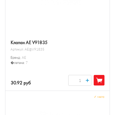
Клапан AE V91835
Артикул:
AE@V91835
Бренд:
AE
�лапана:
7
+
30.92 руб
✓
мало