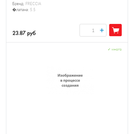
Бренд:
FRECCIA
�лапана:
5.5
+
23.87 руб
✓
много