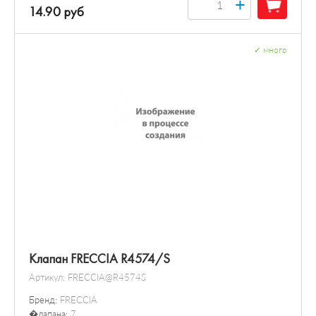
+
14.90 руб
✓
много
Клапан FRECCIA R4574/S
Артикул:
FRECCIA@R4574S
Бренд:
FRECCIA
�лапана:
7