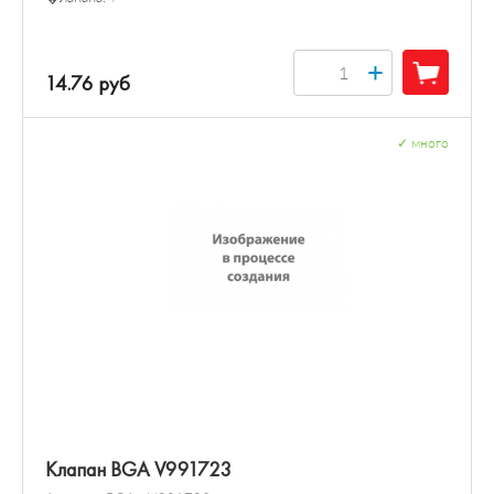
+
14.76 руб
✓
много
Клапан BGA V991723