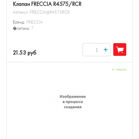
Клапан FRECCIA R4575/RCR
Артикул:
FRECCIA@R4575RCR
Бренд:
FRECCIA
�лапана:
7
+
21.53 руб
✓
много