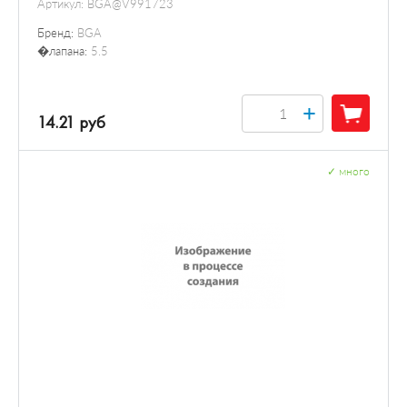
Артикул:
BGA@V991723
Бренд:
BGA
�лапана:
5.5
+
14.21 руб
✓
много