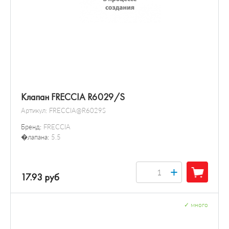
Клапан FRECCIA R6029/S
Артикул:
FRECCIA@R6029S
Бренд:
FRECCIA
�лапана:
5.5
+
17.93 руб
✓
много