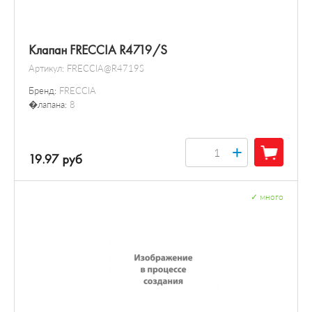
Клапан FRECCIA R4719/S
Артикул:
FRECCIA@R4719S
Бренд:
FRECCIA
�лапана:
8
+
19.97 руб
✓
много