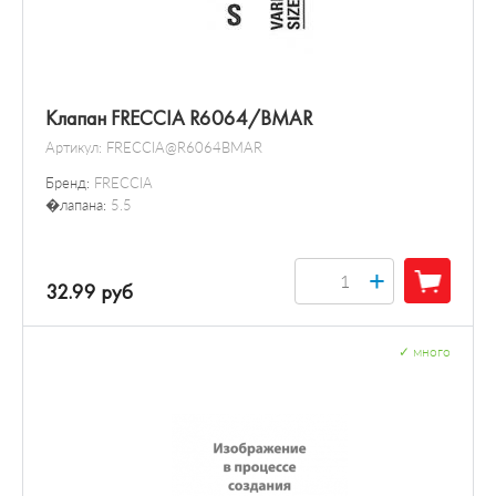
Клапан FRECCIA R6064/BMAR
Артикул:
FRECCIA@R6064BMAR
Бренд:
FRECCIA
�лапана:
5.5
+
32.99 руб
✓
много