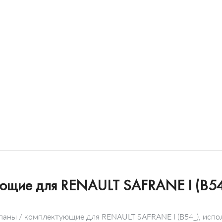
ующие для RENAULT SAFRANE I (B54
апаны / комплектующие для RENAULT SAFRANE I (B54_), испо