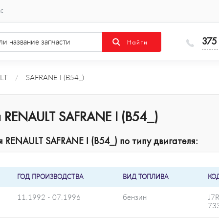
ас
375
LT
/
SAFRANE I (B54_)
 RENAULT SAFRANE I (B54_)
RENAULT SAFRANE I (B54_) по типу двигателя:
ГОД ПРОИЗВОДСТВА
ВИД ТОПЛИВА
КО
11.1992 - 07.1996
бензин
J7R
73