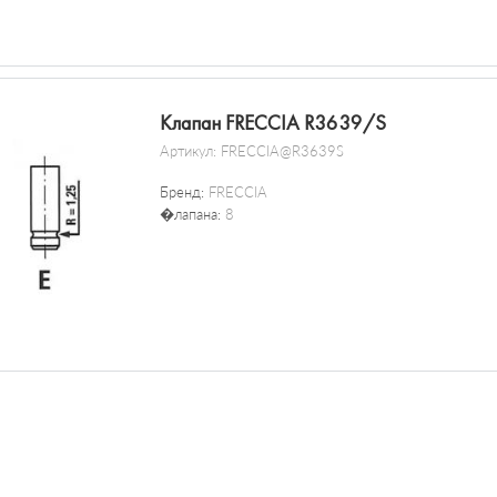
Клапан FRECCIA R3639/S
Артикул:
FRECCIA@R3639S
Бренд:
FRECCIA
�лапана:
8