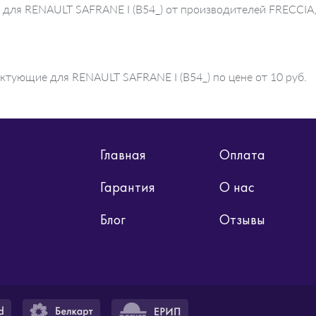
 для RENAULT SAFRANE I (B54_) от производителей FRECCIA,
ктующие для RENAULT SAFRANE I (B54_) по цене от 10 руб.
Главная
Оплата
Гарантия
О нас
Блог
Отзывы