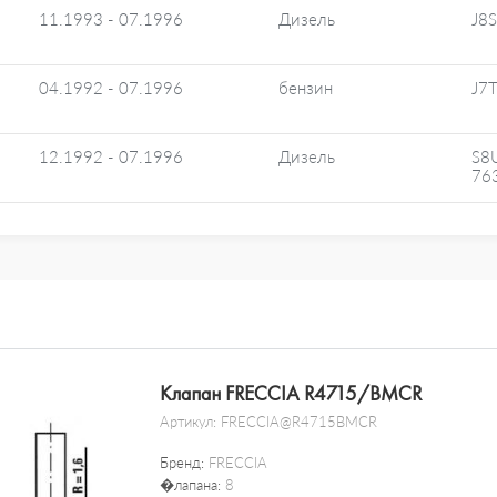
11.1993 - 07.1996
Дизель
J8
04.1992 - 07.1996
бензин
J7
12.1992 - 07.1996
Дизель
S8
76
Клапан FRECCIA R4715/BMCR
Артикул:
FRECCIA@R4715BMCR
Бренд:
FRECCIA
�лапана:
8