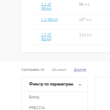
2.1 dT
88 л.с.
(B546)
2.2 (B541)
107 л.с.
2.5 dT
113 л.с.
(B548)
Сортировать по:
Дешевые
Дорогие
Фильтр по параметрам
Бренд
FRECCIA