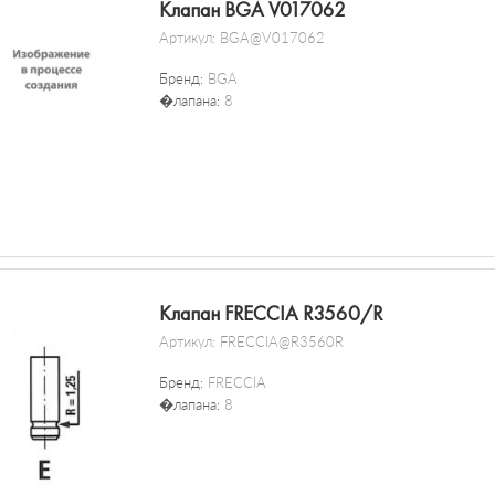
Клапан BGA V017062
Артикул:
BGA@V017062
Бренд:
BGA
�лапана:
8
Клапан FRECCIA R3560/R
Артикул:
FRECCIA@R3560R
Бренд:
FRECCIA
�лапана:
8