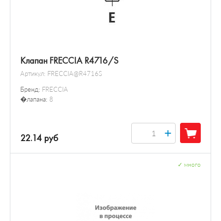
Клапан FRECCIA R4716/S
Артикул:
FRECCIA@R4716S
Бренд:
FRECCIA
�лапана:
8
+
22.14 руб
✓
много