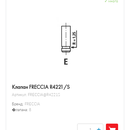
✓
много
Клапан FRECCIA R4221/S
Артикул:
FRECCIA@R4221S
Бренд:
FRECCIA
�лапана:
8
+