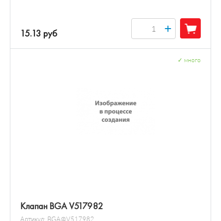
+
15.13 руб
✓
много
Клапан BGA V517982
Артикул:
BGA@V517982