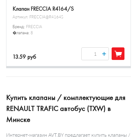
Клапан FRECCIA R4164/S
Артикул:
FRECCIA@R4164S
Бренд:
FRECCIA
�лапана:
8
+
13.59 руб
Купить клапаны / комплектующие для
RENAULT TRAFIC автобус (TXW) в
Минске
Интернет-магазин AVT.BY предлагает купить клапаны /