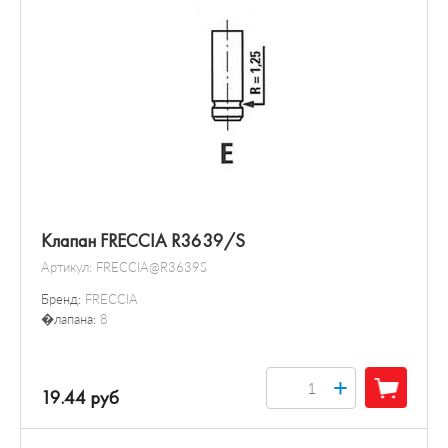
Клапан FRECCIA R3639/S
Артикул:
FRECCIA@R3639S
Бренд:
FRECCIA
�лапана:
8
+
19.44 руб