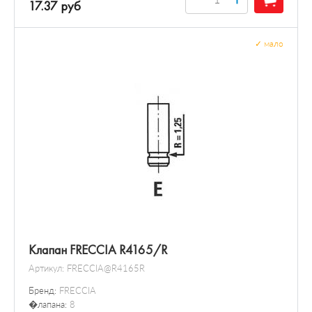
17.37 руб
✓
мало
Клапан FRECCIA R4165/R
Артикул:
FRECCIA@R4165R
Бренд:
FRECCIA
�лапана:
8