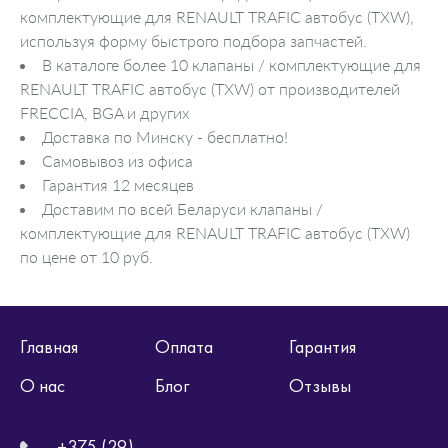
комплектующие для RENAULT TRAFIC автобус (TXW),
используя форму быстрого подбора запчастей.
В каталоге более 10 клапаны / комплектующие для
RENAULT TRAFIC автобус (TXW) от производителей
FRECCIA, BGA и других
Доставка по Минску - бесплатно!
Самовывоз из офиса
Гарантия 12 месяцев
Доставим по всей Беларуси клапаны /
комплектующие для RENAULT TRAFIC автобус (TXW)
по цене от 10 руб.
Главная
Оплата
Гарантия
О нас
Блог
Отзывы
+375 (29)