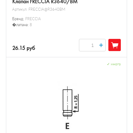
Клапан FRECCIA R3640/BM
Артикул:
FRECCIA@R3640BM
Бренд:
FRECCIA
�лапана:
8
+
26.15 руб
✓
много