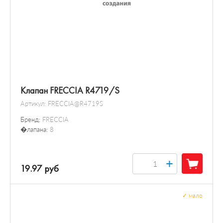
Клапан FRECCIA R4719/S
Артикул:
FRECCIA@R4719S
Бренд:
FRECCIA
�лапана:
8
+
19.97 руб
✓
мало