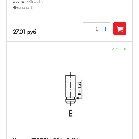
Бренд:
FRECCIA
�лапана:
8
+
27.01 руб
✓
много