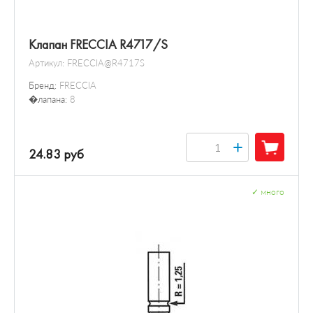
Клапан FRECCIA R4717/S
Артикул:
FRECCIA@R4717S
Бренд:
FRECCIA
�лапана:
8
+
24.83 руб
✓
много