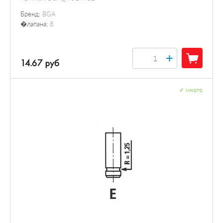
Бренд:
BGA
�лапана:
8
+
14.67 руб
✓
много