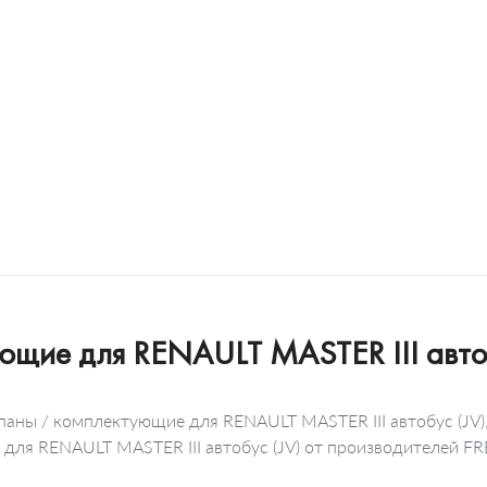
ющие для RENAULT MASTER III автоб
паны / комплектующие для RENAULT MASTER III автобус (JV)
для RENAULT MASTER III автобус (JV) от производителей FR