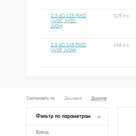
2.3 dCi 125 FWD
125 л.с.
(JV0C, JV0D,
JV0H)
2.3 dCi 145 FWD
146 л.с.
(JV0F, JV0H)
Сортировать по:
Дешевые
Дорогие
Фильтр по параметрам
Бренд