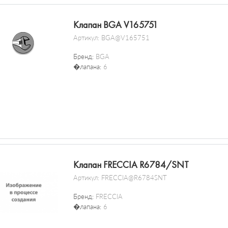
Клапан BGA V165751
Артикул:
BGA@V165751
Бренд:
BGA
�лапана:
6
Клапан FRECCIA R6784/SNT
Артикул:
FRECCIA@R6784SNT
Бренд:
FRECCIA
�лапана:
6