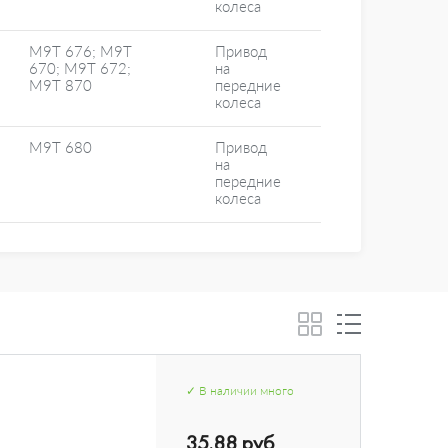
колеса
M9T 676; M9T
Привод
670; M9T 672;
на
M9T 870
передние
колеса
M9T 680
Привод
на
передние
колеса
✓
В наличии
много
35.88 руб