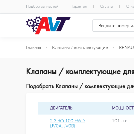
Подбор запчастей
Гарантия
Оплата
О н
Главная
/
Клапаны / комплектующие
/
RENAU
Клапаны / комплектующие для 
Подобрать Клапаны / комплектующие для R
ДВИГАТЕЛЬ
МОЩНОСТ
2.3 dCi 100 FWD
101 л.с.
(JV0A, JV0B)