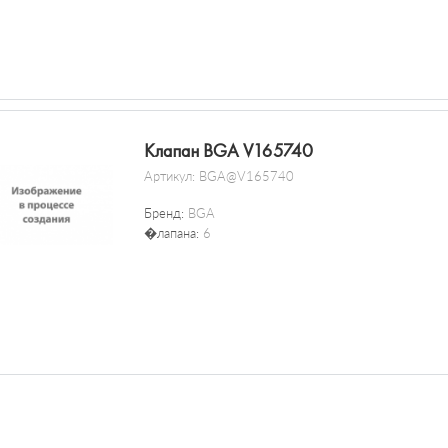
Клапан BGA V165740
Артикул:
BGA@V165740
Бренд:
BGA
�лапана:
6