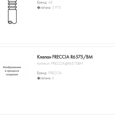
Бренд:
AE
�лапана:
5.975
Клапан FRECCIA R6575/BM
Артикул:
FRECCIA@R6575BM
Бренд:
FRECCIA
�лапана:
6