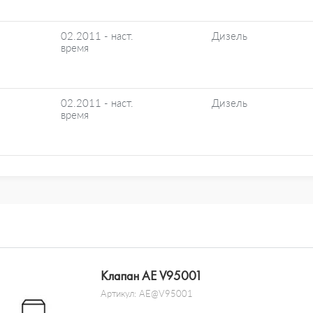
02.2011 - наст.
Дизель
время
02.2011 - наст.
Дизель
время
Клапан AE V95001
Артикул:
AE@V95001