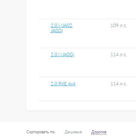
2.0 i (JA02,
109 л.с.
JA0G)
2.0 i (JA0G)
114 л.с.
2.0 RXE 4x4
114 л.с.
Сортировать по:
Дешевые
Дорогие