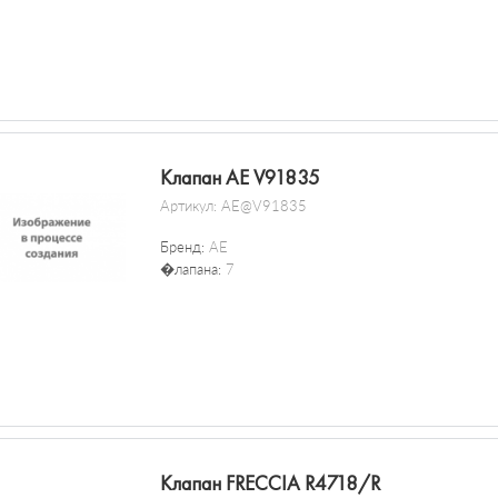
Клапан AE V91835
Артикул:
AE@V91835
Бренд:
AE
�лапана:
7
Клапан FRECCIA R4718/R