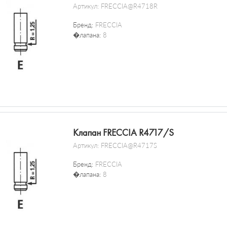
Артикул:
FRECCIA@R4718R
Бренд:
FRECCIA
�лапана:
8
Клапан FRECCIA R4717/S
Артикул:
FRECCIA@R4717S
Бренд:
FRECCIA
�лапана:
8