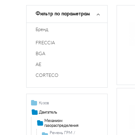
Фильтр по параметрам
Бренд
FRECCIA
BGA
AE
CORTECO
Кузов
Остекление /
Двигатель
зеркала
Механизм
Зеркала
Крышки/капоты/
газораспределения
двери/люк
Ремень ГРМ /
крыши/складная