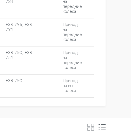
734
на
передние
колеса
F3R 796; F3R
Привод
791
на
передние
колеса
F3R 750; F3R
Привод
751
на
передние
колеса
F3R 750
Привод
на все
колеса