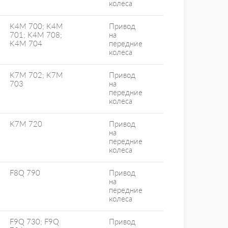
колеса
K4M 700; K4M
Привод
701; K4M 708;
на
K4M 704
передние
колеса
K7M 702; K7M
Привод
703
на
передние
колеса
K7M 720
Привод
на
передние
колеса
F8Q 790
Привод
на
передние
колеса
F9Q 730; F9Q
Привод