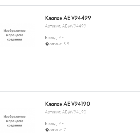
Клапан AE V94499
Артикул:
AE@V94499
Бренд:
AE
�лапана:
5.5
Клапан AE V94190
Артикул:
AE@V94190
Бренд:
AE
�лапана:
7