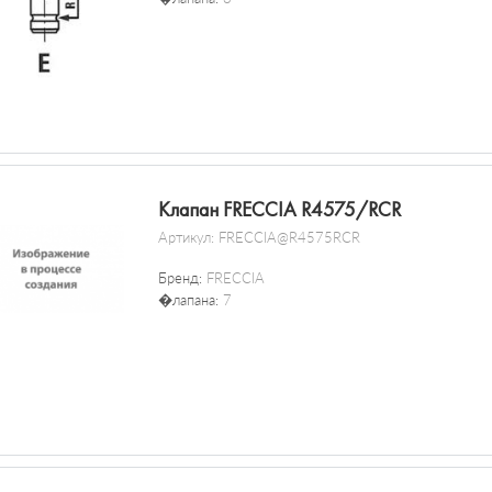
Клапан FRECCIA R4575/RCR
Артикул:
FRECCIA@R4575RCR
Бренд:
FRECCIA
�лапана:
7