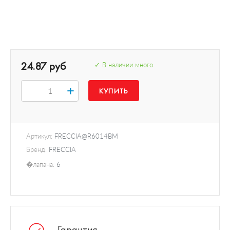
24.87 руб
✓ В наличии много
+
Артикул:
FRECCIA@R6014BM
Бренд:
FRECCIA
�лапана:
6
Гарантия