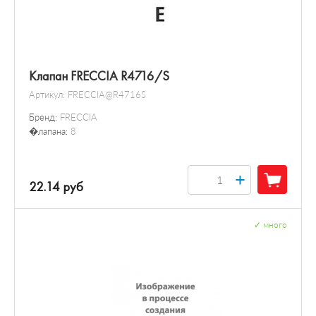
Клапан FRECCIA R4716/S
Артикул:
FRECCIA@R4716S
Бренд:
FRECCIA
�лапана:
8
+
22.14 руб
✓
много