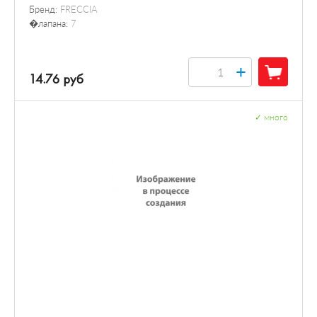
Бренд:
FRECCIA
�лапана:
7
+
14.76 руб
✓
много