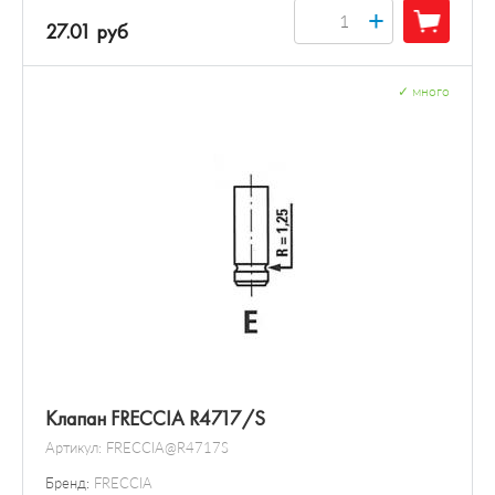
+
27.01 руб
✓
много
Клапан FRECCIA R4717/S
Артикул:
FRECCIA@R4717S
Бренд:
FRECCIA