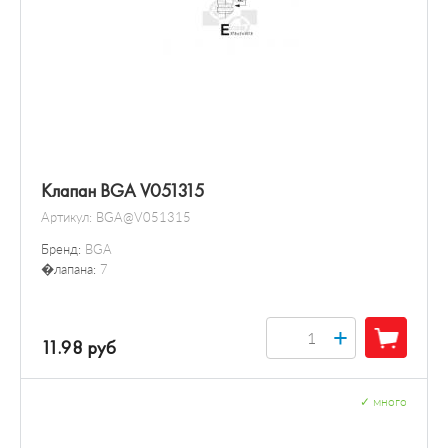
Клапан BGA V051315
Артикул:
BGA@V051315
Бренд:
BGA
�лапана:
7
+
11.98 руб
✓
много