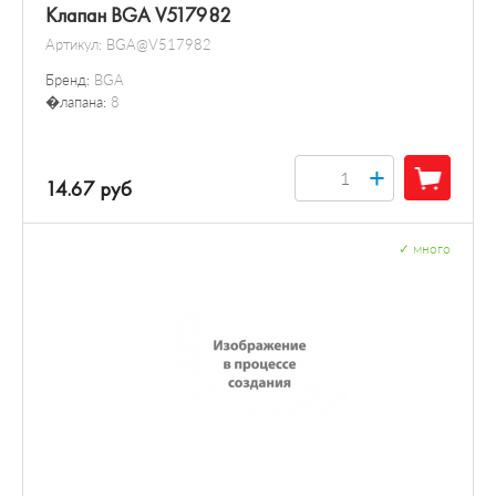
Клапан BGA V517982
Артикул:
BGA@V517982
Бренд:
BGA
�лапана:
8
+
14.67 руб
✓
много