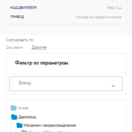
КОД ДВИГАТЕЛЯ
F8Q 744
ПРИВОД
Привод на передние колеса
Сортировать по:
Дешевые
Дорогие
Фильтр по параметрам
Бренд
Кузов
Топливный бак / комплектующие
Двигатель
Детали кузова / крыло / буфер
Механизм газораспределения