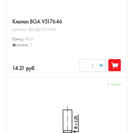
Клапан BGA V517646
Артикул:
BGA@V517646
Бренд:
BGA
�лапана:
7
+
14.21 руб
✓
много