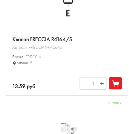
Клапан FRECCIA R4164/S
Артикул:
FRECCIA@R4164S
Бренд:
FRECCIA
�лапана:
8
+
13.59 руб
✓
много