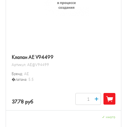
Клапан AE V94499
Артикул:
AE@V94499
Бренд:
AE
�лапана:
5.5
+
37.78 руб
✓
много