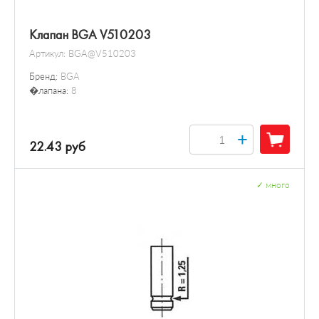
Клапан BGA V510203
Артикул:
BGA@V510203
Бренд:
BGA
�лапана:
8
+
22.43 руб
✓
много