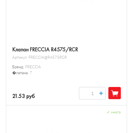
Клапан FRECCIA R4575/RCR
Артикул:
FRECCIA@R4575RCR
Бренд:
FRECCIA
�лапана:
7
+
21.53 руб
✓
много