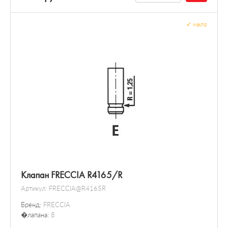
✓
мало
Клапан FRECCIA R4165/R
Артикул:
FRECCIA@R4165R
Бренд:
FRECCIA
�лапана:
8