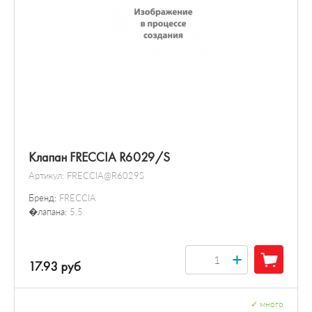
Клапан FRECCIA R6029/S
Артикул:
FRECCIA@R6029S
Бренд:
FRECCIA
�лапана:
5.5
+
17.93 руб
✓
много