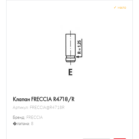
✓
мало
Клапан FRECCIA R4718/R
Артикул:
FRECCIA@R4718R
Бренд:
FRECCIA
�лапана:
8