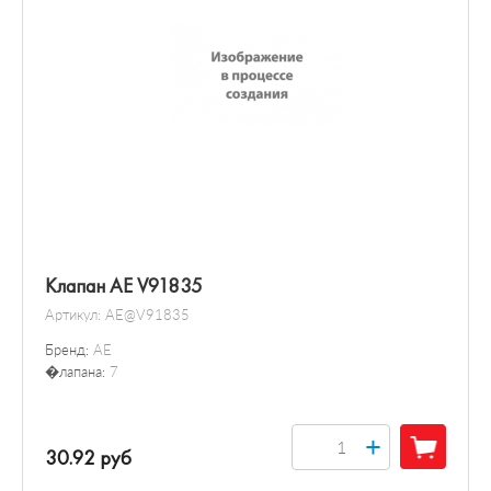
Клапан AE V91835
Артикул:
AE@V91835
Бренд:
AE
�лапана:
7
+
30.92 руб