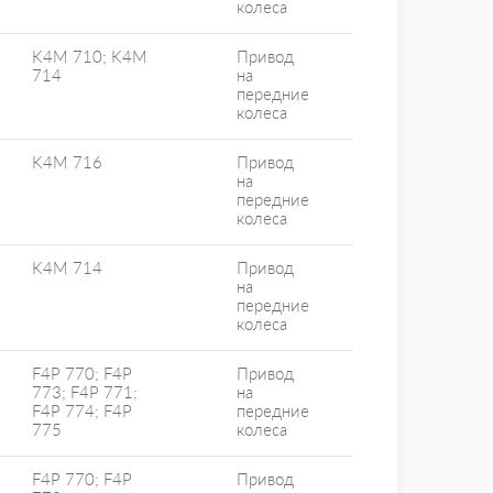
колеса
K4M 710; K4M
Привод
714
на
передние
колеса
K4M 716
Привод
на
передние
колеса
K4M 714
Привод
на
передние
колеса
F4P 770; F4P
Привод
773; F4P 771;
на
F4P 774; F4P
передние
775
колеса
F4P 770; F4P
Привод