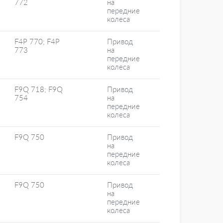
772
на
передние
колеса
F4P 770; F4P
Привод
773
на
передние
колеса
F9Q 718; F9Q
Привод
754
на
передние
колеса
F9Q 750
Привод
на
передние
колеса
F9Q 750
Привод
на
передние
колеса