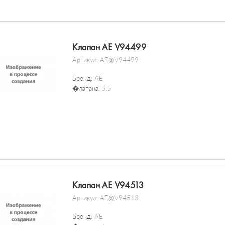
Клапан AE V94499
Артикул:
AE@V94499
Бренд:
AE
�лапана:
5.5
Клапан AE V94513
Артикул:
AE@V94513
Бренд:
AE