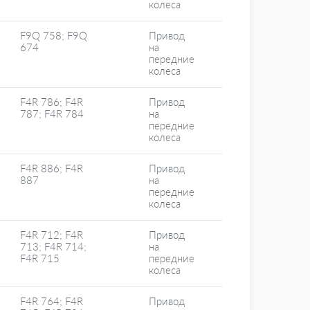
колеса
F9Q 758; F9Q
Привод
674
на
передние
колеса
F4R 786; F4R
Привод
787; F4R 784
на
передние
колеса
F4R 886; F4R
Привод
887
на
передние
колеса
F4R 712; F4R
Привод
713; F4R 714;
на
F4R 715
передние
колеса
F4R 764; F4R
Привод