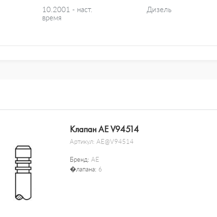
10.2001 - наст.
Дизель
время
Клапан AE V94514
Артикул:
AE@V94514
Бренд:
AE
�лапана:
6