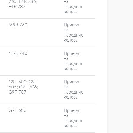
765; F4R 786;
на
F4R 787
передние
колеса
M9R 760
Привод
на
передние
колеса
M9R 740
Привод
на
передние
колеса
G9T 600; G9T
Привод
605; G9T 706;
на
G9T 707
передние
колеса
G9T 600
Привод
на
передние
колеса