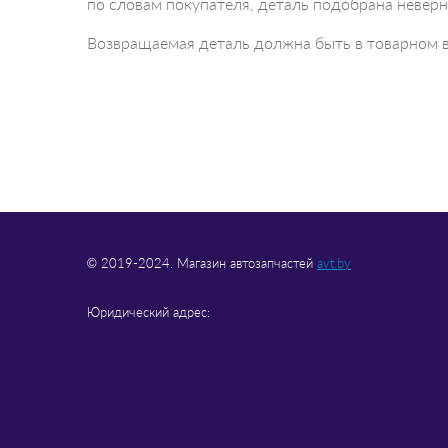
по словам покупателя, деталь подобрана невер
Возвращаемая деталь должна быть в товарном ви
© 2019-2024. Магазин автозапчастей
avt.by
Юридический адрес: