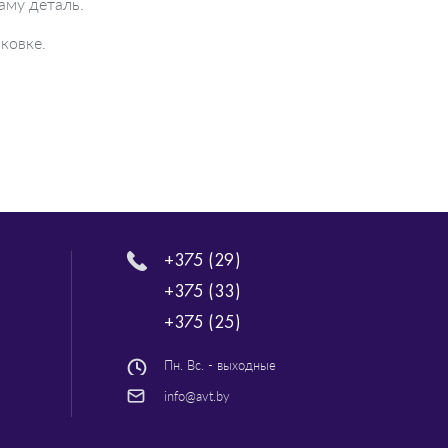
аму деталь.
ковке.
+375 (29)
+375 (33)
+375 (25)
Пн. Вс. - выходные
info@avt.by