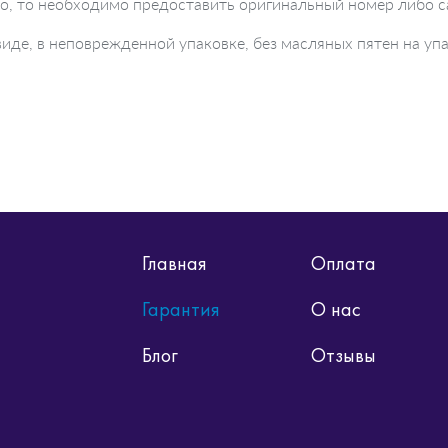
но, то необходимо предоставить оригинальный номер либо с
де, в неповрежденной упаковке, без масляных пятен на упа
Главная
Оплата
Гарантия
О нас
Блог
Отзывы