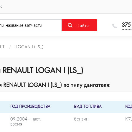
ас
375
LT
/
LOGAN I (LS_)
 RENAULT LOGAN I (LS_)
RENAULT LOGAN I (LS_) по типу двигателя:
ГОД ПРОИЗВОДСТВА
ВИД ТОПЛИВА
КО
09.2004 - наст.
бензин
K7
время