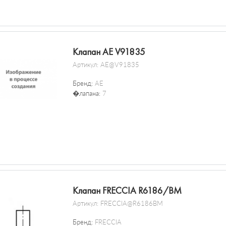
Клапан AE V91835
Артикул:
AE@V91835
Бренд:
AE
�лапана:
7
Клапан FRECCIA R6186/BM
Артикул:
FRECCIA@R6186BM
Бренд:
FRECCIA