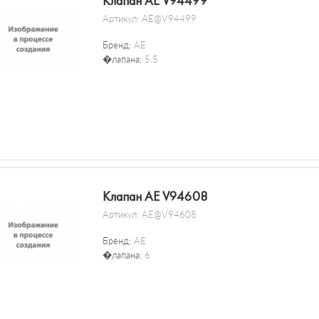
Клапан AE V94499
Артикул:
AE@V94499
Бренд:
AE
�лапана:
5.5
Клапан AE V94608
Артикул:
AE@V94608
Бренд:
AE
�лапана:
6