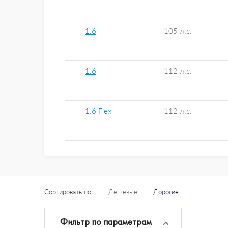
1.6
105 л.с.
1.6
112 л.с.
1.6 Flex
112 л.с.
Сортировать по:
Дешевые
Дорогие
Фильтр по параметрам