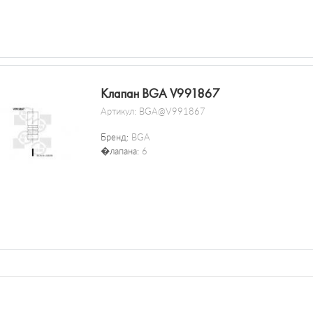
Клапан BGA V991867
Артикул:
BGA@V991867
Бренд:
BGA
�лапана:
6