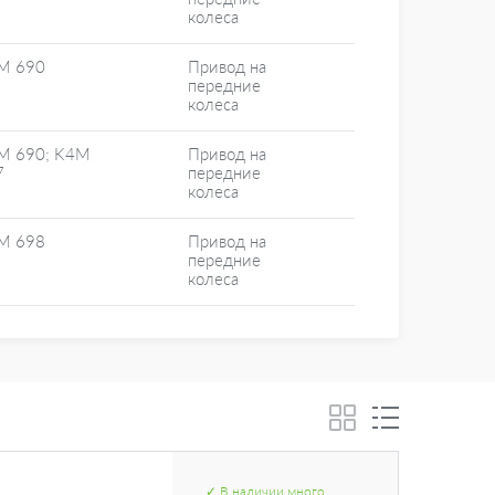
колеса
M 690
Привод на
передние
колеса
M 690; K4M
Привод на
7
передние
колеса
M 698
Привод на
передние
колеса
✓
В наличии
много