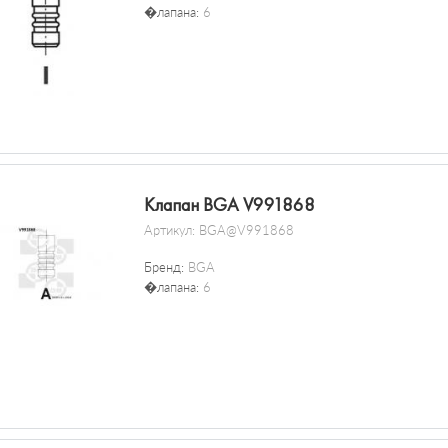
�лапана:
6
Клапан BGA V991868
Артикул:
BGA@V991868
Бренд:
BGA
�лапана:
6