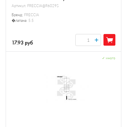
Артикул:
FRECCIA@R6029S
Бренд:
FRECCIA
�лапана:
5.5
+
17.93 руб
✓
много