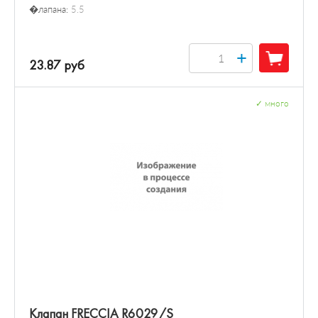
�лапана:
5.5
+
23.87 руб
✓
много
Клапан FRECCIA R6029/S