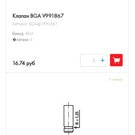
Клапан BGA V991867
Артикул:
BGA@V991867
Бренд:
BGA
�лапана:
6
+
16.74 руб
✓
много