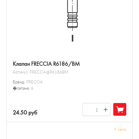
Клапан FRECCIA R6186/BM
Артикул:
FRECCIA@R6186BM
Бренд:
FRECCIA
�лапана:
6
+
24.50 руб
✓
мало