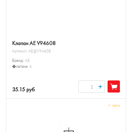
Клапан AE V94608
Артикул:
AE@V94608
Бренд:
AE
�лапана:
6
+
35.15 руб
✓
мало