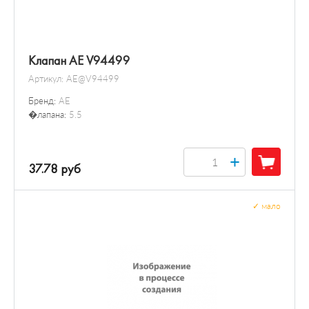
Клапан AE V94499
Артикул:
AE@V94499
Бренд:
AE
�лапана:
5.5
+
37.78 руб
✓
мало