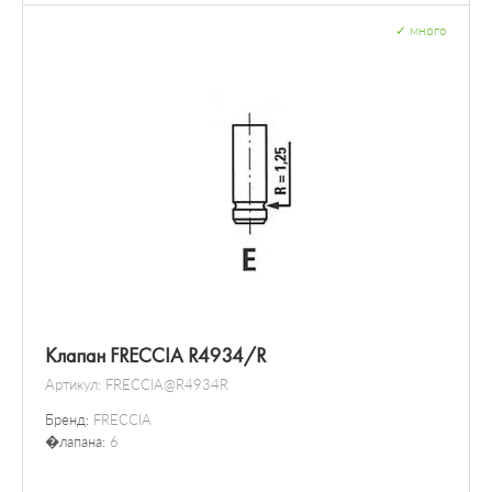
✓
много
Клапан FRECCIA R4934/R
Артикул:
FRECCIA@R4934R
Бренд:
FRECCIA
�лапана:
6