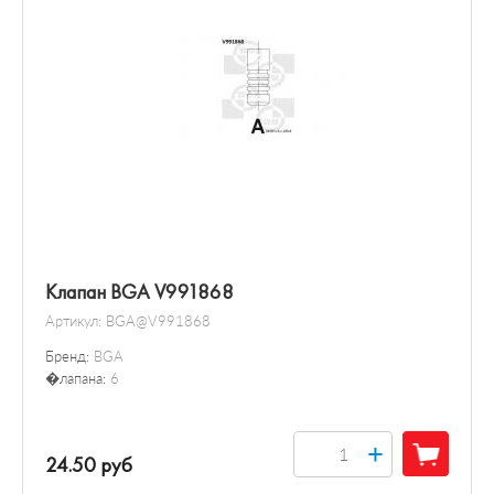
Клапан BGA V991868
Артикул:
BGA@V991868
Бренд:
BGA
�лапана:
6
+
24.50 руб