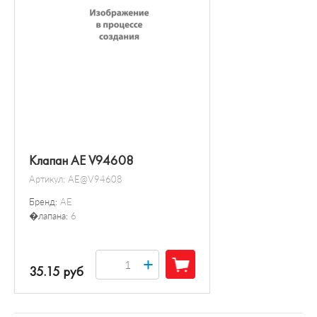
Клапан AE V94608
Артикул:
AE@V94608
Бренд:
AE
�лапана:
6
+
35.15 руб