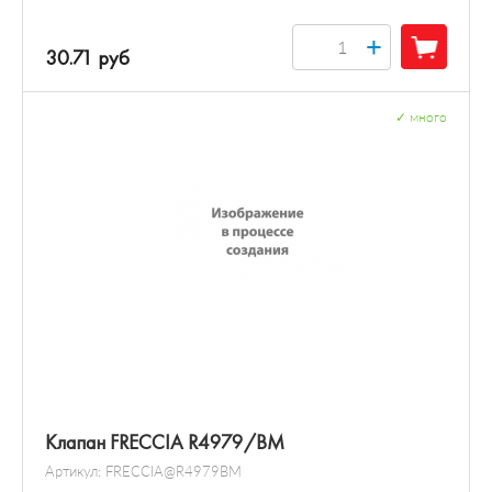
+
30.71 руб
✓
много
Клапан FRECCIA R4979/BM
Артикул:
FRECCIA@R4979BM