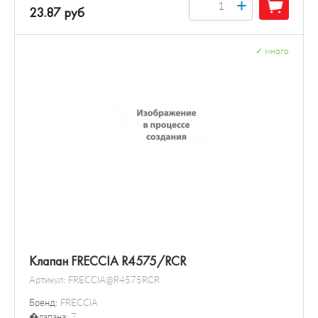
+
23.87 руб
✓
много
Клапан FRECCIA R4575/RCR
Артикул:
FRECCIA@R4575RCR
Бренд:
FRECCIA
�лапана:
7