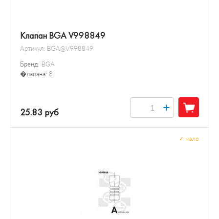
Клапан BGA V998849
Артикул:
BGA@V998849
Бренд:
BGA
�лапана:
8
+
25.83 руб
✓
мало