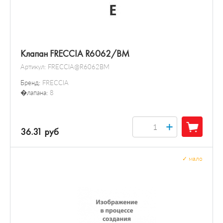
Клапан FRECCIA R6062/BM
Артикул:
FRECCIA@R6062BM
Бренд:
FRECCIA
�лапана:
8
+
36.31 руб
✓
мало