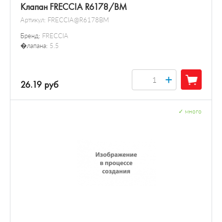
Клапан FRECCIA R6178/BM
Артикул:
FRECCIA@R6178BM
Бренд:
FRECCIA
�лапана:
5.5
+
26.19 руб
✓
много