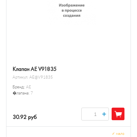
Клапан AE V91835
Артикул:
AE@V91835
Бренд:
AE
�лапана:
7
+
30.92 руб
✓
мало