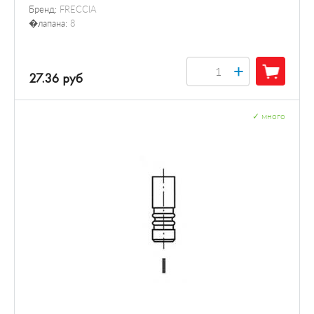
Бренд:
FRECCIA
�лапана:
8
+
27.36 руб
✓
много