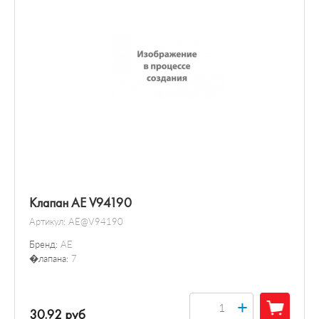
Клапан AE V94190
Артикул:
AE@V94190
Бренд:
AE
�лапана:
7
+
30.92 руб