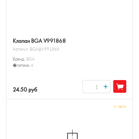
Клапан BGA V991868
Артикул:
BGA@V991868
Бренд:
BGA
�лапана:
6
+
24.50 руб
✓
мало