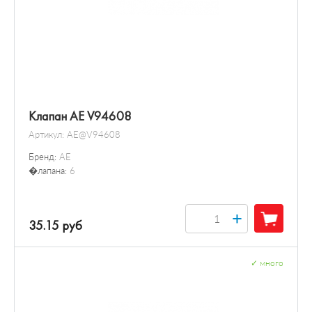
Клапан AE V94608
Артикул:
AE@V94608
Бренд:
AE
�лапана:
6
+
35.15 руб
✓
много