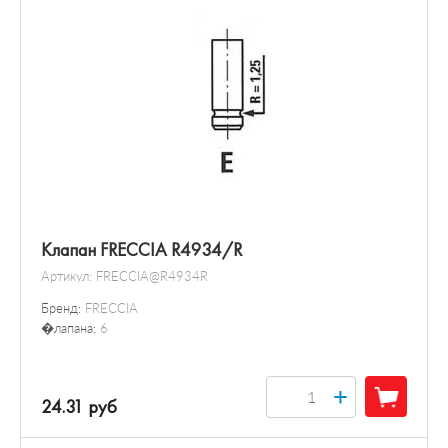
Клапан FRECCIA R4934/R
Артикул:
FRECCIA@R4934R
Бренд:
FRECCIA
�лапана:
6
+
24.31 руб