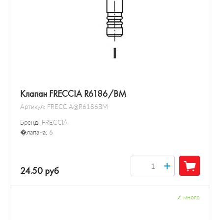
Клапан FRECCIA R6186/BM
Артикул:
FRECCIA@R6186BM
Бренд:
FRECCIA
�лапана:
6
+
24.50 руб
✓
много