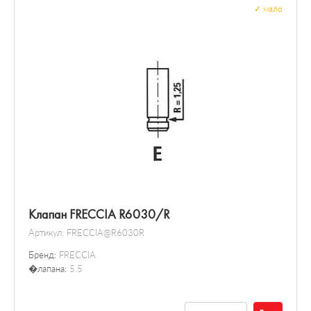
✓
мало
Клапан FRECCIA R6030/R
Артикул:
FRECCIA@R6030R
Бренд:
FRECCIA
�лапана:
5.5