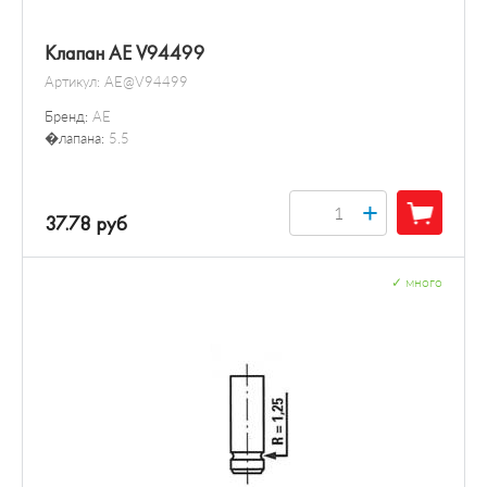
Клапан AE V94499
Артикул:
AE@V94499
Бренд:
AE
�лапана:
5.5
+
37.78 руб
✓
много