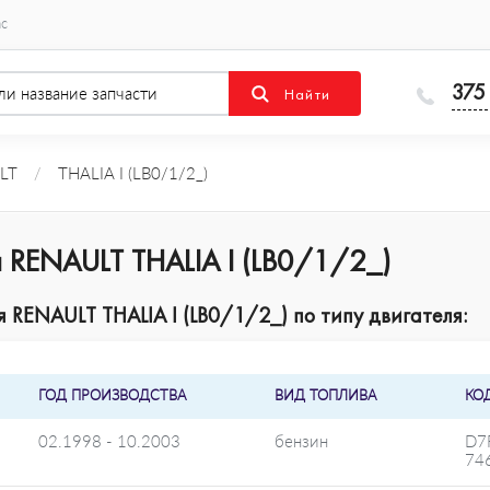
ас
375
LT
/
THALIA I (LB0/1/2_)
 RENAULT THALIA I (LB0/1/2_)
RENAULT THALIA I (LB0/1/2_) по типу двигателя:
ГОД ПРОИЗВОДСТВА
ВИД ТОПЛИВА
КО
02.1998 - 10.2003
бензин
D7
74