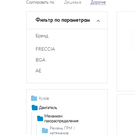
Сортировать по:
Дешевые
Дорогие
Фильтр по параметрам
Бренд
FRECCIA
BGA
AE
Кузов
Дополнительная
Двигатель
фара /
Механизм
комплектующие
газораспределения
Противотуманная
Система
Ремень ГРМ /
фара /
освещения /
натяжение
комплектующие
сигнализация