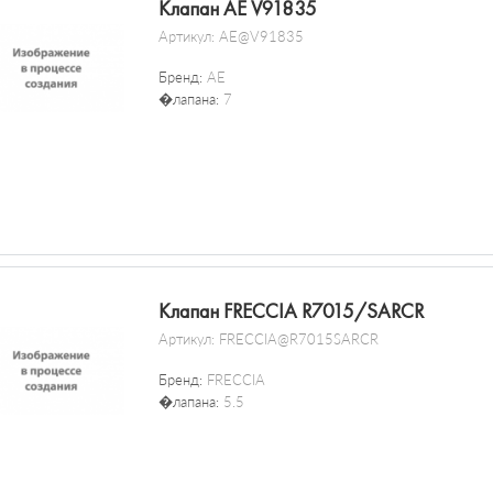
Клапан AE V91835
Артикул:
AE@V91835
Бренд:
AE
�лапана:
7
Клапан FRECCIA R7015/SARCR
Артикул:
FRECCIA@R7015SARCR
Бренд:
FRECCIA
�лапана:
5.5