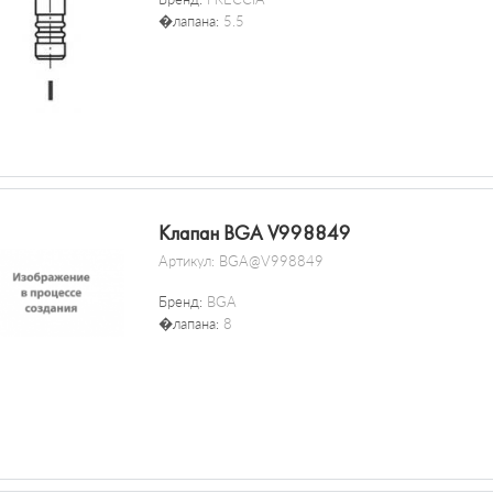
�лапана:
5.5
Клапан BGA V998849
Артикул:
BGA@V998849
Бренд:
BGA
�лапана:
8