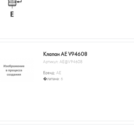
Клапан AE V94608
Артикул:
AE@V94608
Бренд:
AE
�лапана:
6