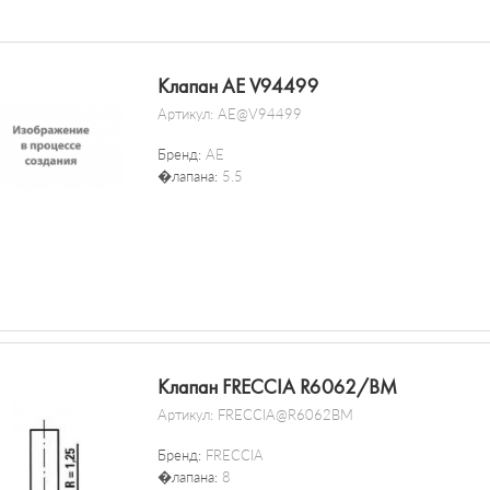
Клапан AE V94499
Артикул:
AE@V94499
Бренд:
AE
�лапана:
5.5
Клапан FRECCIA R6062/BM
Артикул:
FRECCIA@R6062BM
Бренд:
FRECCIA
�лапана:
8