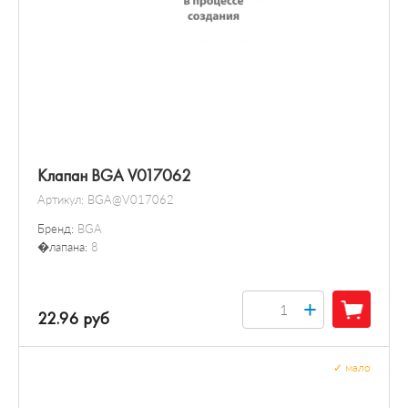
Клапан BGA V017062
Артикул:
BGA@V017062
Бренд:
BGA
�лапана:
8
+
22.96 руб
✓
мало