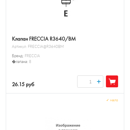
Клапан FRECCIA R3640/BM
Артикул:
FRECCIA@R3640BM
Бренд:
FRECCIA
�лапана:
8
+
26.15 руб
✓
мало