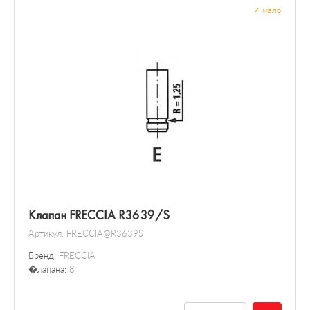
✓
мало
Клапан FRECCIA R3639/S
Артикул:
FRECCIA@R3639S
Бренд:
FRECCIA
�лапана:
8