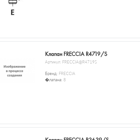
Клапан FRECCIA R4719/S
Артикул:
FRECCIA@R4719S
Бренд:
FRECCIA
�лапана:
8