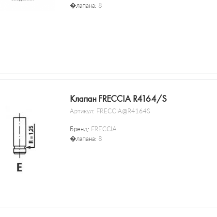
�лапана:
8
Клапан FRECCIA R4164/S
Артикул:
FRECCIA@R4164S
Бренд:
FRECCIA
�лапана:
8