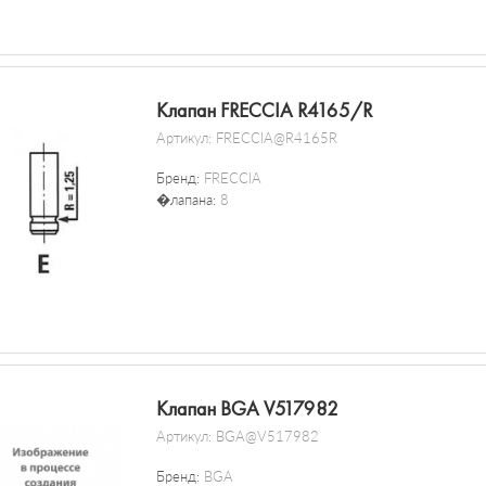
Клапан FRECCIA R4165/R
Артикул:
FRECCIA@R4165R
Бренд:
FRECCIA
�лапана:
8
Клапан BGA V517982
Артикул:
BGA@V517982
Бренд:
BGA