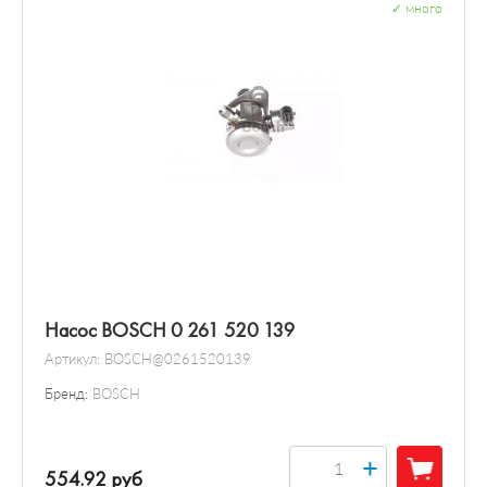
✓
много
Насос BOSCH 0 261 520 139
Артикул:
BOSCH@0261520139
Бренд:
BOSCH
+
554.92 руб