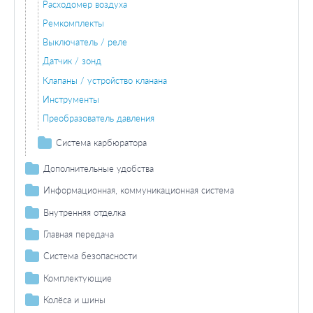
Расходомер воздуха
Ремкомплекты
Выключатель / реле
Датчик / зонд
Клапаны / устройство кланана
Инструменты
Преобразователь давления
Система карбюратора
Ремкомплект
Дополнительные удобства
Карбюратор / составляющие
Автономное отопление
Информационная, коммуникационная система
Фланец
Система регулировки скорости
Антенны
Внутренняя отделка
Привод / амортизатор / бачок
Центральный замок
Коммуникация
Сидения
Главная передача
Выключатель / реле
Помощь при парковке/сигнализатор заднего хода
Комплектующие
Дифференциал
Система безопасности
Насосы
Подъемное устройство для окон
Раздаточная коробка
Система подушек безопасности
Комплектующие
Подъемное устройство для окон
Упругие элементы
Продольный вал
Багажник / пространство для груза
Колёса и шины
Система подогрева двигателя (электрическая)
Ручки
Дисковой шарнир