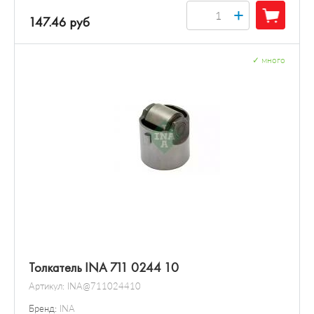
+
147.46 руб
✓
много
Толкатель INA 711 0244 10
Артикул:
INA@711024410
Бренд:
INA