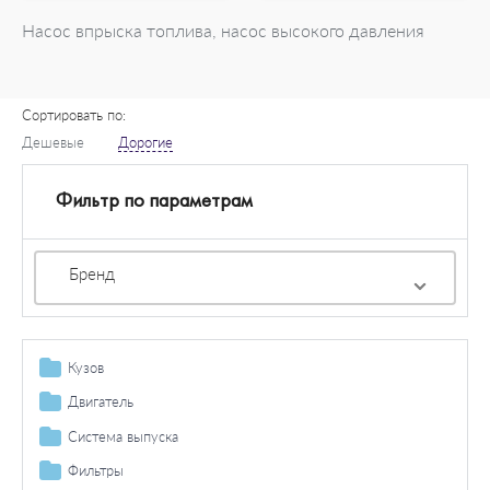
Насос впрыска топлива, насос высокого давления
Сортировать по:
Дешевые
Дорогие
Фильтр по параметрам
Бренд
Кузов
Топливный бак / комплектующие
Двигатель
Крепление радиатора
Механизм газораспределения
Система выпуска
Облицовка / защита / оформление / эмблемы / защита
Ремень ГРМ / натяжение
Прокладки
Катализатор
Фильтры
распыл.
Ремень ГРМ