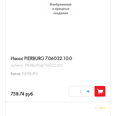
Насос PIERBURG 7.06032.10.0
Артикул:
PIERBURG@706032100
Бренд:
PIERBURG
+
758.74 руб
✓
мало