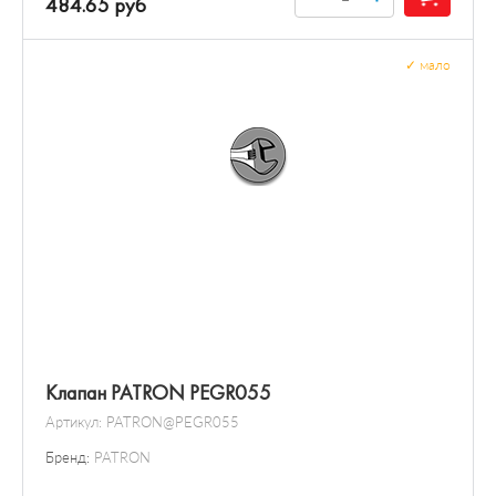
484.65 руб
✓
мало
Клапан PATRON PEGR055
Артикул:
PATRON@PEGR055
Бренд:
PATRON