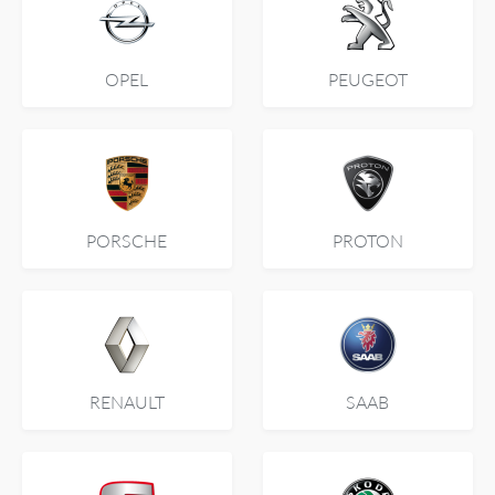
OPEL
PEUGEOT
PORSCHE
PROTON
RENAULT
SAAB