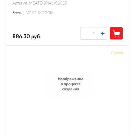
Артикул:
MEATDORIA@88085
Бренд:
MEAT & DORIA
+
886.30 руб
✓
мало