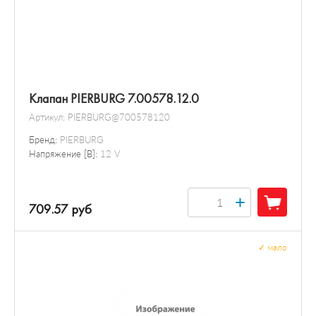
Клапан PIERBURG 7.00578.12.0
Артикул:
PIERBURG@700578120
Бренд:
PIERBURG
Напряжение [В]:
12 V
+
709.57 руб
✓
мало