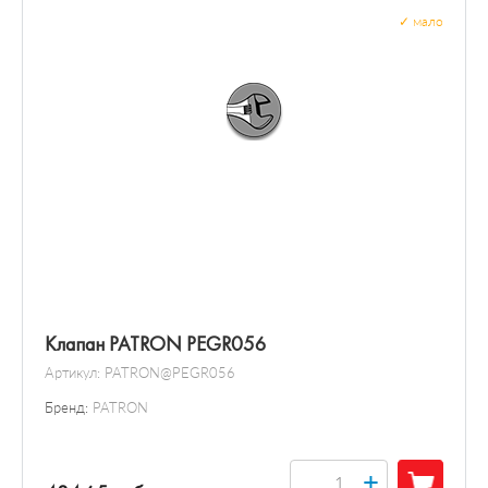
✓
мало
Клапан PATRON PEGR056
Артикул:
PATRON@PEGR056
Бренд:
PATRON
+