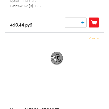
Бренд:
PIERBURG
Напряжение [В]:
12 V
+
460.44 руб
✓
мало