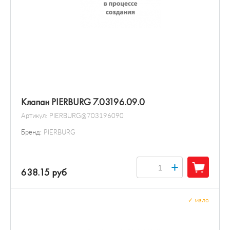
Клапан PIERBURG 7.03196.09.0
Артикул:
PIERBURG@703196090
Бренд:
PIERBURG
+
638.15 руб
✓
мало