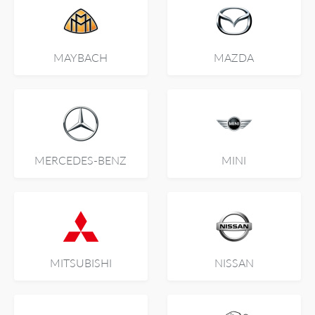
MAYBACH
MAZDA
MERCEDES-BENZ
MINI
MITSUBISHI
NISSAN