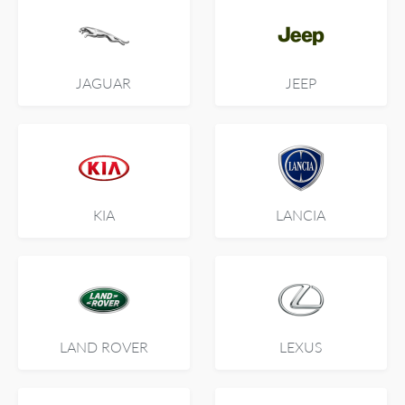
JAGUAR
JEEP
KIA
LANCIA
LAND ROVER
LEXUS