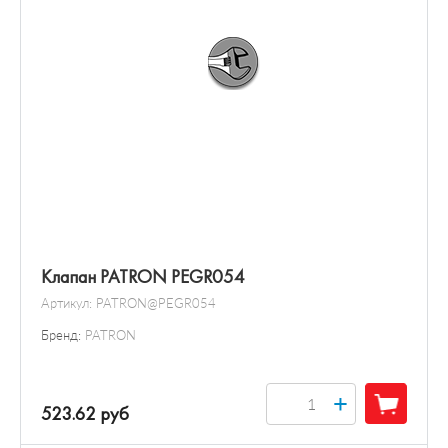
Клапан PATRON PEGR054
Артикул:
PATRON@PEGR054
Бренд:
PATRON
+
523.62 руб