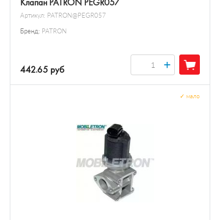
Клапан PATRON PEGR057
Артикул:
PATRON@PEGR057
Бренд:
PATRON
+
442.65 руб
✓
мало