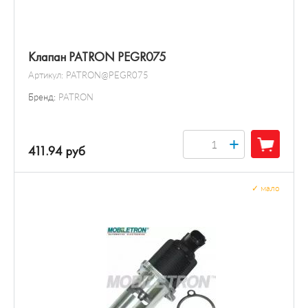
Клапан PATRON PEGR075
Артикул:
PATRON@PEGR075
Бренд:
PATRON
+
411.94 руб
✓
мало