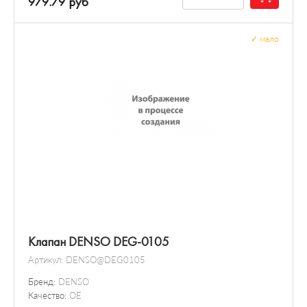
979.79 руб
✓
мало
Клапан DENSO DEG-0105
Артикул:
DENSO@DEG0105
Бренд:
DENSO
Качество:
OE