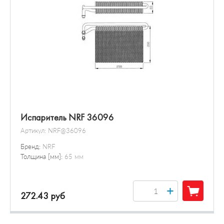
Испаритель NRF 36096
Артикул:
NRF@36096
Бренд:
NRF
Толщина [мм]:
65 мм
+
272.43 руб