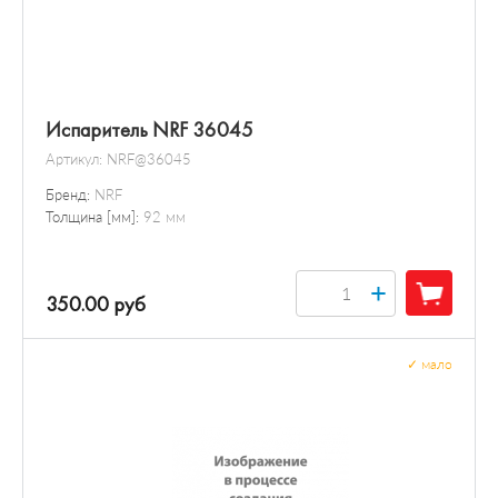
Испаритель NRF 36045
Артикул:
NRF@36045
Бренд:
NRF
Толщина [мм]:
92 мм
+
350.00 руб
✓
мало