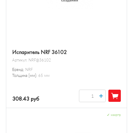
Испаритель NRF 36102
Артикул:
NRF@36102
Бренд:
NRF
Толщина [мм]:
65 мм
+
308.43 руб
✓
много