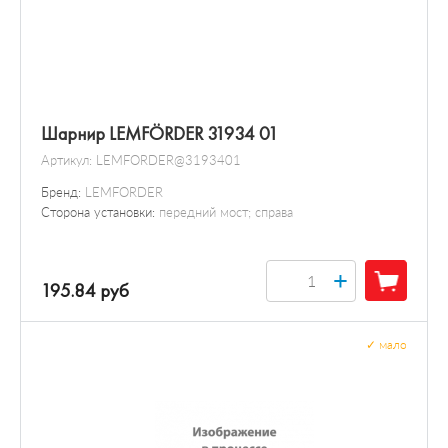
Шарнир LEMFÖRDER 31934 01
Артикул:
LEMFORDER@3193401
Бренд:
LEMFORDER
Сторона установки:
передний мост; справа
+
195.84 руб
✓
мало