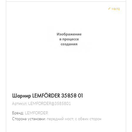
✓
мало
Шарнир LEMFÖRDER 35858 01
Артикул:
LEMFORDER@3585801
Бренд:
LEMFORDER
Сторона установки:
передний мост; с обеих сторон