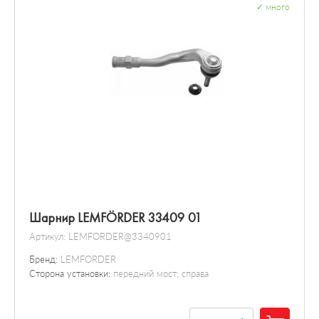
✓
много
Шарнир LEMFÖRDER 33409 01
Артикул:
LEMFORDER@3340901
Бренд:
LEMFORDER
Сторона установки:
передний мост; справа