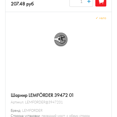
+
207.48 руб
✓
мало
Шарнир LEMFÖRDER 39472 01
Артикул:
LEMFORDER@3947201
Бренд:
LEMFORDER
Сторона установки:
передний мост; с обеих сторон