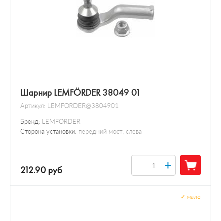
Шарнир LEMFÖRDER 38049 01
Артикул:
LEMFORDER@3804901
Бренд:
LEMFORDER
Сторона установки:
передний мост; слева
+
212.90 руб
✓
мало