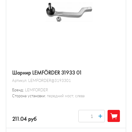
Шарнир LEMFÖRDER 31933 01
Артикул:
LEMFORDER@3193301
Бренд:
LEMFORDER
Сторона установки:
передний мост; слева
+
211.04 руб