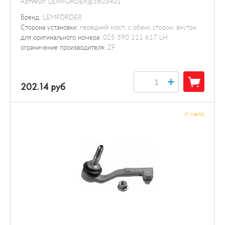
Артикул:
LEMFORDER@3803401
Бренд:
LEMFORDER
Сторона установки:
передний мост; с обеих сторон; внутри
для оригинального номера:
025 390 111 617 LH
ограничение производителя:
ZF
+
202.14 руб
✓
мало