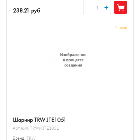
+
238.21 руб
✓
мало
Шарнир TRW JTE1051
Артикул:
TRW@JTE1051
Бренд:
TRW