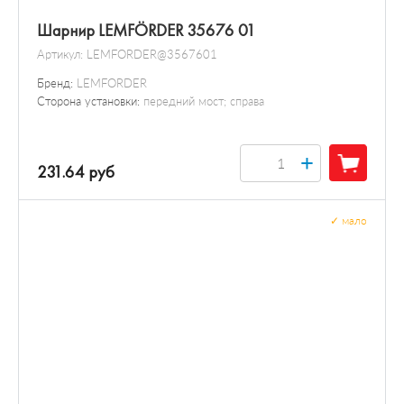
Шарнир LEMFÖRDER 35676 01
Артикул:
LEMFORDER@3567601
Бренд:
LEMFORDER
Сторона установки:
передний мост; справа
+
231.64 руб
✓
мало