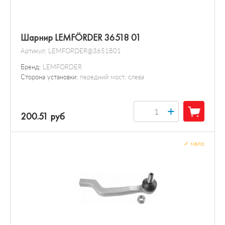
Шарнир LEMFÖRDER 36518 01
Артикул:
LEMFORDER@3651801
Бренд:
LEMFORDER
Сторона установки:
передний мост; слева
+
200.51 руб
✓
мало