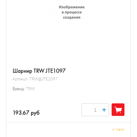
Шарнир TRW JTE1097
Артикул:
TRW@JTE1097
Бренд:
TRW
+
193.67 руб
✓
мало