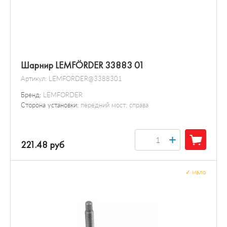
Шарнир LEMFÖRDER 33883 01
Артикул:
LEMFORDER@3388301
Бренд:
LEMFORDER
Сторона установки:
передний мост; справа
+
221.48 руб
✓
мало