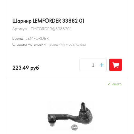
Шарнир LEMFÖRDER 33882 01
Артикул:
LEMFORDER@3388201
Бренд:
LEMFORDER
Сторона установки:
передний мост; слева
+
223.49 руб
✓
много