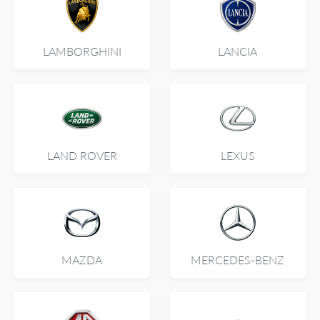
LAMBORGHINI
LANCIA
LAND ROVER
LEXUS
MAZDA
MERCEDES-BENZ