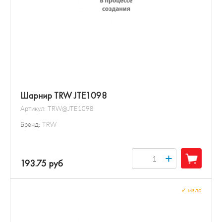
Шарнир TRW JTE1098
Артикул:
TRW@JTE1098
Бренд:
TRW
+
193.75 руб
✓
мало