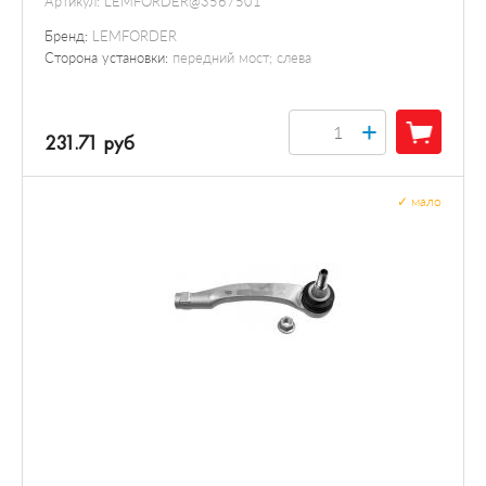
Артикул:
LEMFORDER@3567501
Бренд:
LEMFORDER
Сторона установки:
передний мост; слева
+
231.71 руб
✓
мало