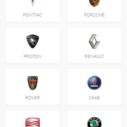
PONTIAC
PORSCHE
PROTON
RENAULT
ROVER
SAAB