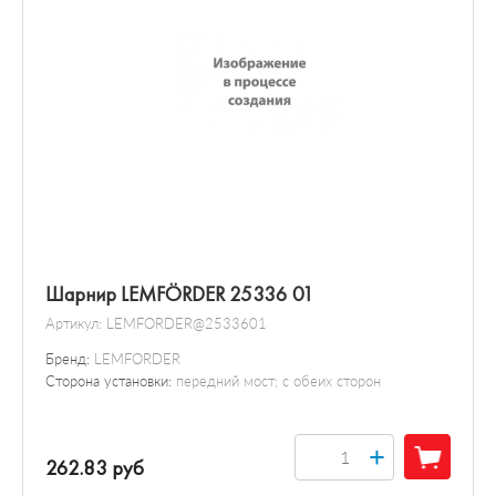
Датчик / зонд
Клапаны / устройство кланана
Инструменты
Преобразователь давления
Шарнир LEMFÖRDER 25336 01
Артикул:
LEMFORDER@2533601
Бренд:
LEMFORDER
Сторона установки:
передний мост; с обеих сторон
+
262.83 руб