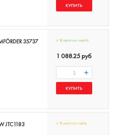
LEMFÖRDER 35737
✓
В наличии
много
1 088.25 руб
+
RW JTC1183
✓
В наличии
мало