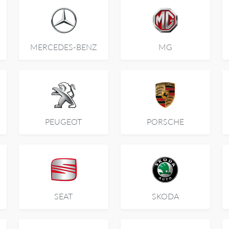
MERCEDES-BENZ
MG
PEUGEOT
PORSCHE
SEAT
SKODA