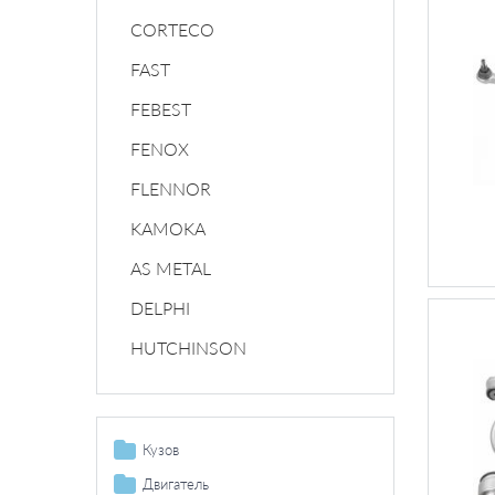
CORTECO
FAST
FEBEST
FENOX
FLENNOR
KAMOKA
AS METAL
DELPHI
HUTCHINSON
Кузов
Топливный бак / комплектующие
Двигатель