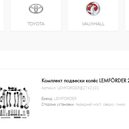
TOYOTA
VAUXHALL
Комплект подвески колёс LEMFÖRDER 
Артикул:
LEMFORDER@2742101
Бренд:
LEMFORDER
Сторона установки:
передний мост; сверху; снизу