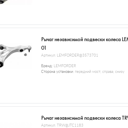
Рычаг независимой подвески колеса 
01
Артикул:
LEMFORDER@3573701
Бренд:
LEMFORDER
Сторона установки:
передний мост; справа; снизу
Рычаг независимой подвески колеса T
Артикул:
TRW@JTC1183