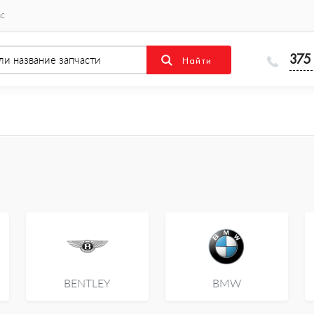
ас
375
BENTLEY
BMW