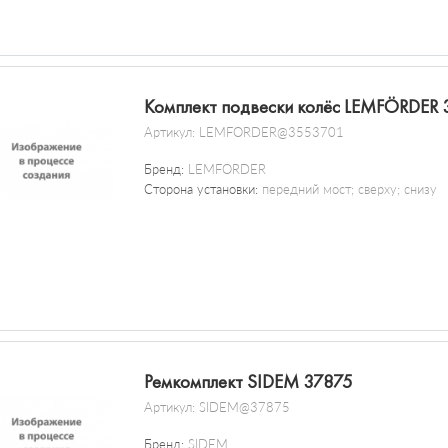
Комплект подвески колёс LEMFÖRDER 
Артикул:
LEMFORDER@3553701
Бренд:
LEMFORDER
Сторона установки:
передний мост; сверху; снизу
Ремкомплект SIDEM 37875
Артикул:
SIDEM@37875
Бренд:
SIDEM