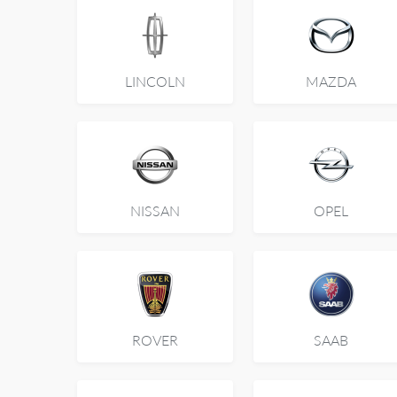
LINCOLN
MAZDA
NISSAN
OPEL
ROVER
SAAB