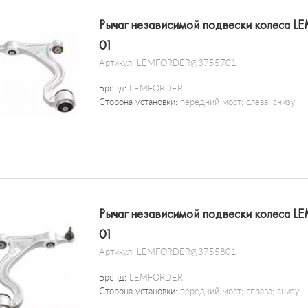
Рычаг независимой подвески колеса 
01
Артикул:
LEMFORDER@3755701
Бренд:
LEMFORDER
Сторона установки:
передний мост; слева; снизу
Рычаг независимой подвески колеса 
01
Артикул:
LEMFORDER@3755801
Бренд:
LEMFORDER
Сторона установки:
передний мост; справа; снизу