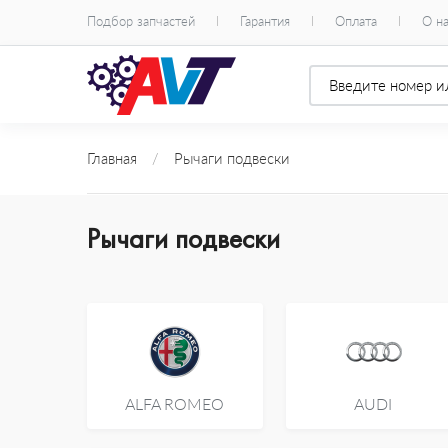
Подбор запчастей
Гарантия
Оплата
О н
Главная
/
Рычаги подвески
Рычаги подвески
ALFA ROMEO
AUDI