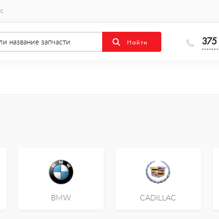
ас
375
BMW
CADILLAC