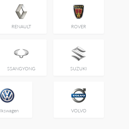
RENAULT
ROVER
SSANGYONG
SUZUKI
lkswagen
VOLVO