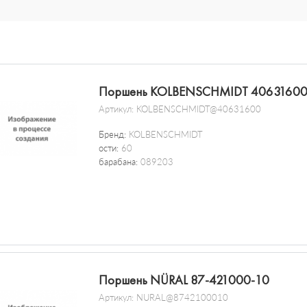
Поршень KOLBENSCHMIDT 4063160
Артикул:
KOLBENSCHMIDT@40631600
Бренд:
KOLBENSCHMIDT
ости:
60
барабана:
089203
Поршень NÜRAL 87-421000-10
Артикул:
NURAL@8742100010