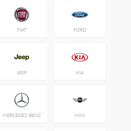
FIAT
FORD
JEEP
KIA
MERCEDES-BENZ
MINI