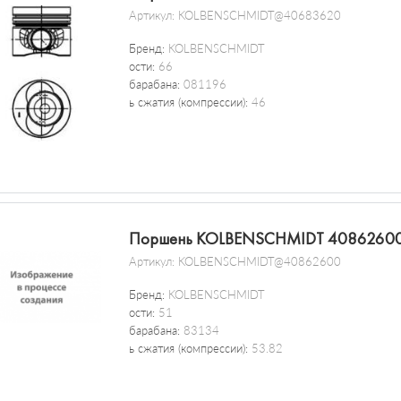
Артикул:
KOLBENSCHMIDT@40683620
Бренд:
KOLBENSCHMIDT
ости:
66
барабана:
081196
ь сжатия (компрессии):
46
Поршень KOLBENSCHMIDT 4086260
Артикул:
KOLBENSCHMIDT@40862600
Бренд:
KOLBENSCHMIDT
ости:
51
барабана:
83134
ь сжатия (компрессии):
53.82