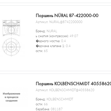
Поршень NÜRAL 87-422000-00
Артикул:
NURAL@8742200000
Бренд:
NURAL
ь сжатия (компрессии):
49.07
�арного мостка:
0.4
�армана клапана 1:
0.4
ости:
65
Поршень KOLBENSCHMIDT 4055862
Артикул:
KOLBENSCHMIDT@40558620
Бренд:
KOLBENSCHMIDT
ости:
66
барабана:
081187