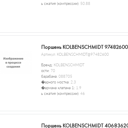
ь сжатия (компрессии):
50.88
Поршень KOLBENSCHMIDT 97482600
Артикул:
KOLBENSCHMIDT@97482600
Бренд:
KOLBENSCHMIDT
ости:
70
барабана:
088705
�арного мостка:
2.3
�армана клапана 1:
1.9
ь сжатия (компрессии):
46
Поршень KOLBENSCHMIDT 4068362