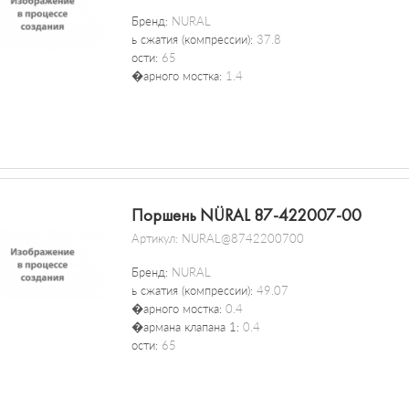
Бренд:
NURAL
ь сжатия (компрессии):
37.8
ости:
65
�арного мостка:
1.4
Поршень NÜRAL 87-422007-00
Артикул:
NURAL@8742200700
Бренд:
NURAL
ь сжатия (компрессии):
49.07
�арного мостка:
0.4
�армана клапана 1:
0.4
ости:
65