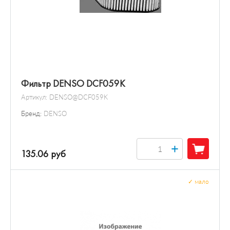
Фильтр DENSO DCF059K
Артикул:
DENSO@DCF059K
Бренд:
DENSO
+
135.06 руб
✓
мало