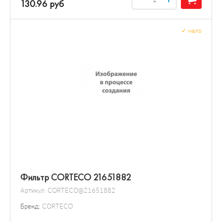
130.96 руб
✓
мало
Фильтр CORTECO 21651882
Артикул:
CORTECO@21651882
Бренд:
CORTECO