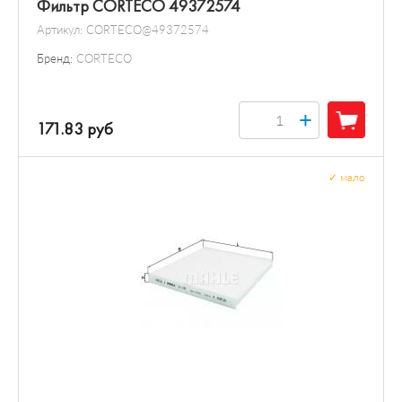
Фильтр CORTECO 49372574
Артикул:
CORTECO@49372574
Бренд:
CORTECO
+
171.83 руб
✓
мало