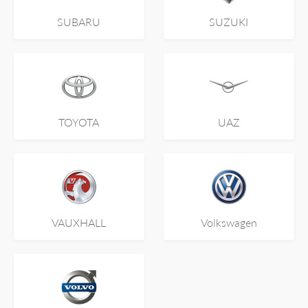
SUBARU
SUZUKI
TOYOTA
UAZ
VAUXHALL
Volkswagen