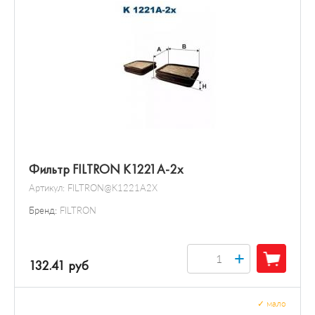
Фильтр FILTRON K1221A-2x
Артикул:
FILTRON@K1221A2X
Бренд:
FILTRON
+
132.41 руб
✓
мало