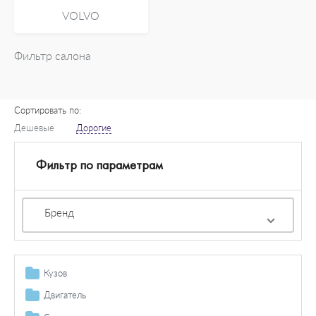
VOLVO
Фильтр салона
Сортировать по:
Дешевые
Дорогие
Фильтр по параметрам
Бренд
Кузов
Топливный бак / комплектующие
Двигатель
Крепление радиатора
Механизм газораспределения