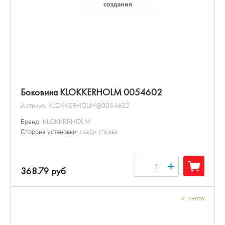
Боковина KLOKKERHOLM 0054602
Артикул:
KLOKKERHOLM@0054602
Бренд:
KLOKKERHOLM
Сторона установки:
сзади справа
+
368.79 руб
✓
много