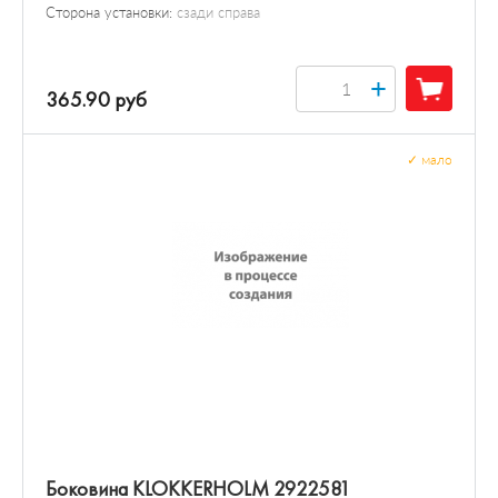
Сторона установки:
сзади справа
+
365.90 руб
✓
мало
Боковина KLOKKERHOLM 2922581