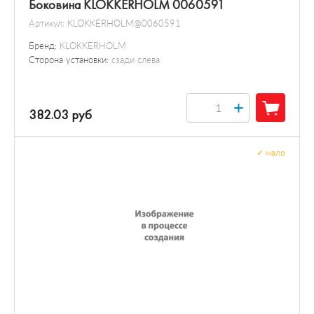
Боковина KLOKKERHOLM 0060591
Артикул:
KLOKKERHOLM@0060591
Бренд:
KLOKKERHOLM
Сторона установки:
сзади слева
+
382.03 руб
✓
мало