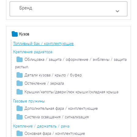
Бренд
Кузов
Топливный бак / комплектующие
Крепление радиатора
Облицовка / защита / оформление / эмблемы / защита
распыл.
Облицовка / защитная накладка
Детали кузова / крыло / буфер
Продольная / поперечная балка
Остекление / зеркала
Колесная ниша
Зеркала
Крышки/капоты/двери/люк крыши/складная крыша
Кронштейн батареи
Капот двигателя / составляющие / изоляция
Газовые пружины
Днище кузова
Двери / комплектующие
Дополнительная фара / комплектующие
Противотуманная фара / комплектующие
Накладки порога / двери
Крышка багажника / грузового багажника
Система освещения / сигнализация
Противотуманная фара / вставка
Фара дальнего света / комплектующие
Задний фонарь / комплектующие
Боковина
Крепление / держатель / рама
Противотуманная фара лампа накаливания
Лампа накаливания фара дальнего света
Задний фонарь
Задние фонари / комплектующие
Крыло/навесные части
Основная фара / комплектующие