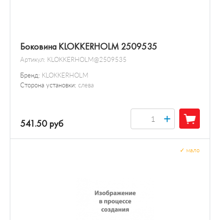
Боковина KLOKKERHOLM 2509535
Артикул:
KLOKKERHOLM@2509535
Бренд:
KLOKKERHOLM
Сторона установки:
слева
+
541.50 руб
✓
мало