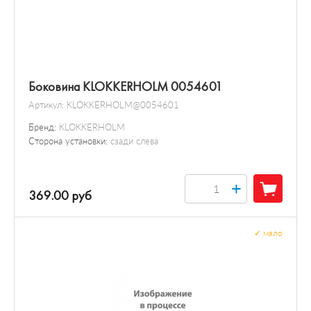
Боковина KLOKKERHOLM 0054601
Артикул:
KLOKKERHOLM@0054601
Бренд:
KLOKKERHOLM
Сторона установки:
сзади слева
+
369.00 руб
✓
мало