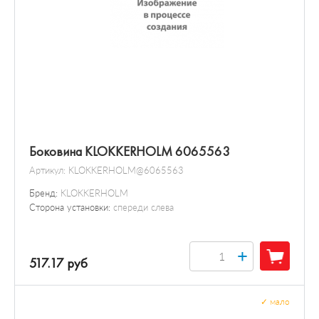
Боковина KLOKKERHOLM 6065563
Артикул:
KLOKKERHOLM@6065563
Бренд:
KLOKKERHOLM
Сторона установки:
спереди слева
+
517.17 руб
✓
мало