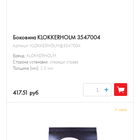
Боковина KLOKKERHOLM 3547004
Артикул:
KLOKKERHOLM@3547004
Бренд:
KLOKKERHOLM
Сторона установки:
спереди справа
Толщина [мм]:
1.5 мм
+
417.51 руб
✓
мало