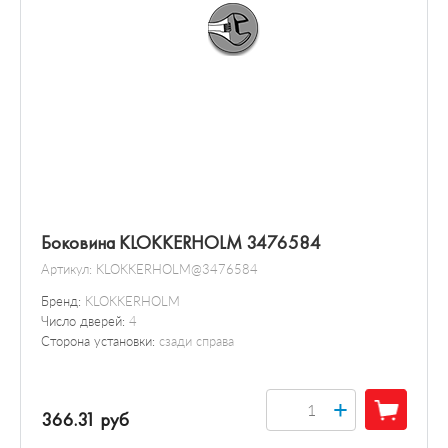
Боковина KLOKKERHOLM 3476584
Артикул:
KLOKKERHOLM@3476584
Бренд:
KLOKKERHOLM
Число дверей:
4
Сторона установки:
сзади справа
+
366.31 руб