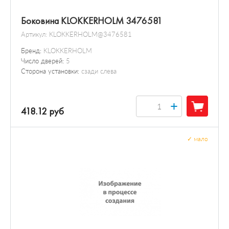
Боковина KLOKKERHOLM 3476581
Артикул:
KLOKKERHOLM@3476581
Бренд:
KLOKKERHOLM
Число дверей:
5
Сторона установки:
сзади слева
+
418.12 руб
✓
мало