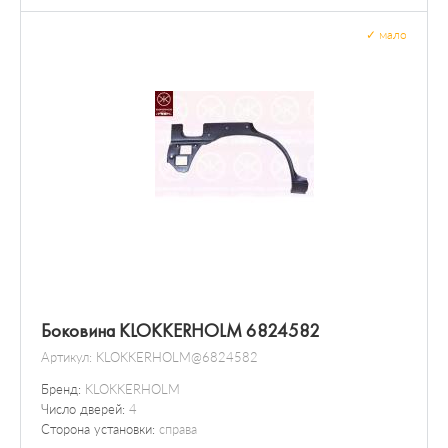
✓
мало
Боковина KLOKKERHOLM 6824582
Артикул:
KLOKKERHOLM@6824582
Бренд:
KLOKKERHOLM
Число дверей:
4
Сторона установки:
справа