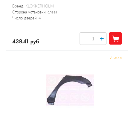
Бренд:
KLOKKERHOLM
Сторона установки:
слева
Число дверей:
4
+
438.41 руб
✓
мало