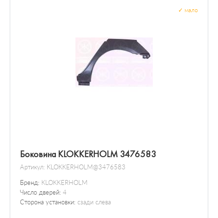
✓
мало
Боковина KLOKKERHOLM 3476583
Артикул:
KLOKKERHOLM@3476583
Бренд:
KLOKKERHOLM
Число дверей:
4
Сторона установки:
сзади слева