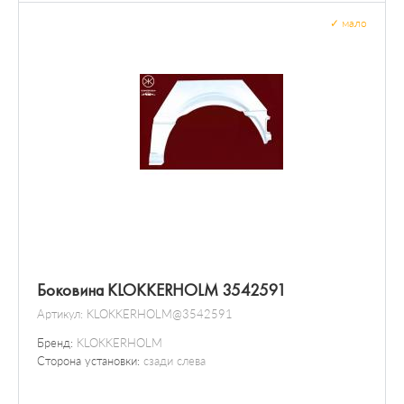
✓
мало
Боковина KLOKKERHOLM 3542591
Артикул:
KLOKKERHOLM@3542591
Бренд:
KLOKKERHOLM
Сторона установки:
сзади слева