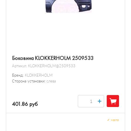
Боковина KLOKKERHOLM 2509533
Артикул:
KLOKKERHOLM@2509533
Бренд:
KLOKKERHOLM
Сторона установки:
слева
+
401.86 руб
✓
мало