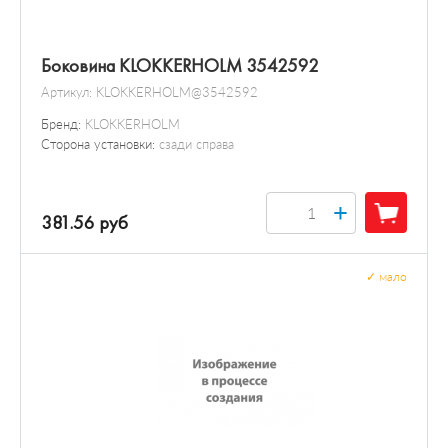
Боковина KLOKKERHOLM 3542592
Артикул:
KLOKKERHOLM@3542592
Бренд:
KLOKKERHOLM
Сторона установки:
сзади справа
+
381.56 руб
✓
мало