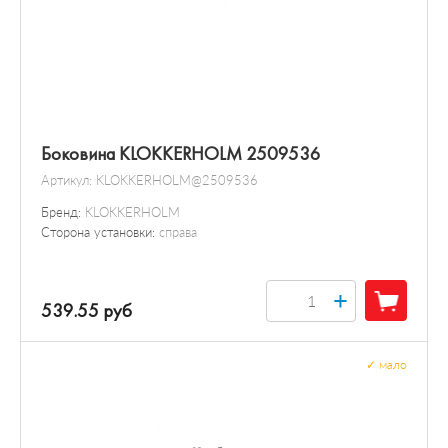
Боковина KLOKKERHOLM 2509536
Артикул:
KLOKKERHOLM@2509536
Бренд:
KLOKKERHOLM
Сторона установки:
справа
+
539.55 руб
✓
мало