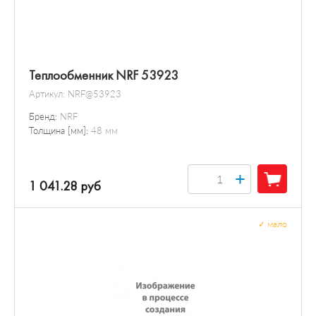
Теплообменник NRF 53923
Артикул:
NRF@53923
Бренд:
NRF
Толщина [мм]:
48 мм
+
1 041.28 руб
✓
мало