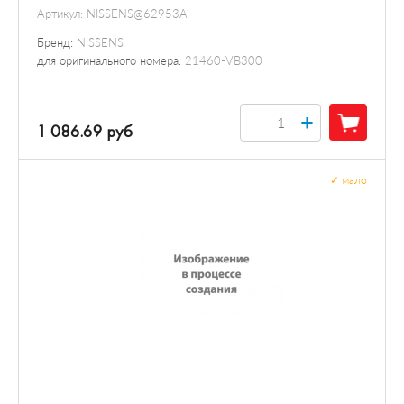
Артикул:
NISSENS@62953A
Бренд:
NISSENS
для оригинального номера:
21460-VB300
+
1 086.69 руб
✓
мало