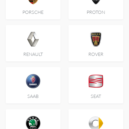
PORSCHE
PROTON
RENAULT
ROVER
SAAB
SEAT