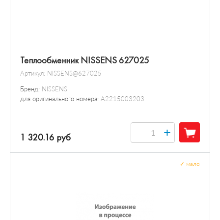
Теплообменник NISSENS 627025
Артикул:
NISSENS@627025
Бренд:
NISSENS
для оригинального номера:
A2215003203
+
1 320.16 руб
✓
мало