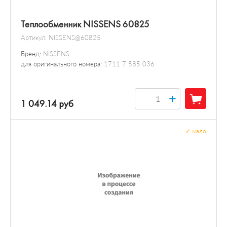
Теплообменник NISSENS 60825
Артикул:
NISSENS@60825
Бренд:
NISSENS
для оригинального номера:
1711 7 585 036
+
1 049.14 руб
✓
мало