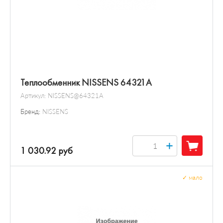
Теплообменник NISSENS 64321A
Артикул:
NISSENS@64321A
Бренд:
NISSENS
+
1 030.92 руб
✓
мало