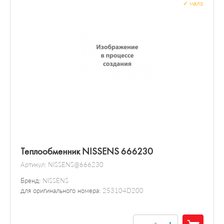
✓
мало
Теплообменник NISSENS 666230
Артикул:
NISSENS@666230
Бренд:
NISSENS
для оригинального номера:
253104D200