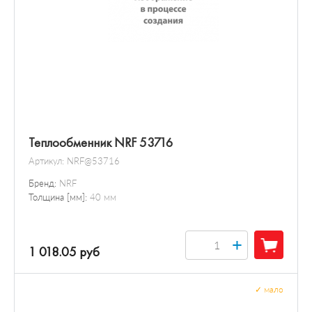
Теплообменник NRF 53716
Артикул:
NRF@53716
Бренд:
NRF
Толщина [мм]:
40 мм
+
1 018.05 руб
✓
мало