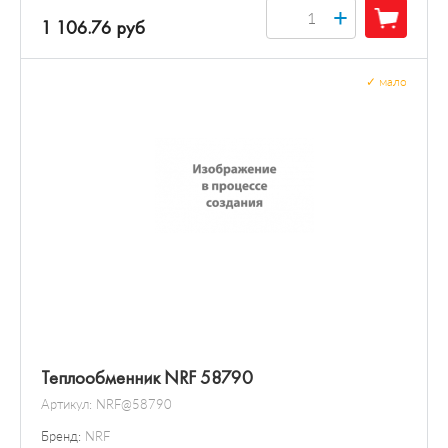
+
1 106.76 руб
✓
мало
Теплообменник NRF 58790
Артикул:
NRF@58790
Бренд:
NRF