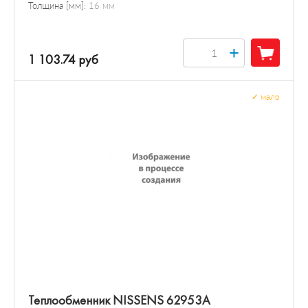
Толщина [мм]:
16 мм
+
1 103.74 руб
✓
мало
Теплообменник NISSENS 62953A