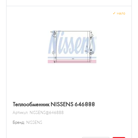
✓
мало
Теплообменник NISSENS 646888
Артикул:
NISSENS@646888
Бренд:
NISSENS