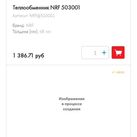
Теплообменник NRF 503001
Артикул:
NRF@503001
Бренд:
NRF
Толщина [мм]:
48 мм
+
1 386.71 руб
✓
мало