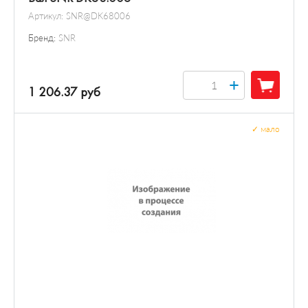
Артикул:
SNR@DK68006
Бренд:
SNR
+
1 206.37 руб
✓
мало