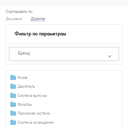
Сортировать по:
Дешевые
Дорогие
Фильтр по параметрам
Бренд
Кузов
Топливный бак / комплектующие
Двигатель
Крепление радиатора
Механизм газораспределения
Система выпуска
Облицовка / защита / оформление / эмблемы / защита
Ремень ГРМ / натяжение
Прокладки
Катализатор
Фильтры
распыл.
Ремень ГРМ
Распредвал
Комплект прокладок двигателя
Система смазки
Лямбда-зонд
Масляный фильтр
Тормозная система
Облицовка / защитная накладка
Детали кузова / крыло / буфер
Комплект ремней ГРМ
Коромысло / балансир
Прокладка головки блока цилиндров
Масляный фильтр
Головка цилиндра
Детали монтажа
Воздушный фильтр
Усилитель тормоза
Система охлаждения
Продольная / поперечная балка
Остекление / зеркала
Натяжной ролик ГРМ
Штанга толкателя / предохранительная трубка
Прокладка крышки клапана
Корпус топливного фильтра / прокладка
Прокладка головки цилиндра
Система подачи воздуха
Монтажный комплект
Глушитель