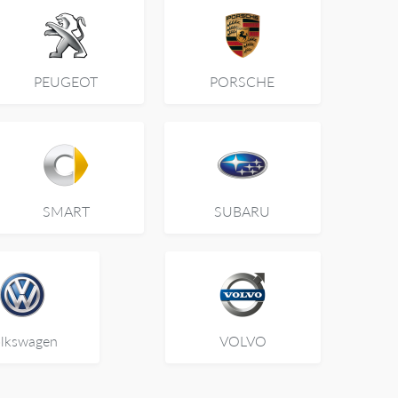
PEUGEOT
PORSCHE
SMART
SUBARU
lkswagen
VOLVO