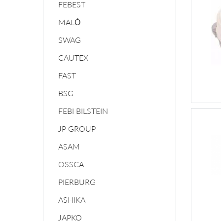
FEBEST
MALÒ
SWAG
CAUTEX
FAST
BSG
FEBI BILSTEIN
JP GROUP
ASAM
OSSCA
PIERBURG
ASHIKA
JAPKO