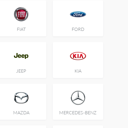
FIAT
FORD
JEEP
KIA
MAZDA
MERCEDES-BENZ