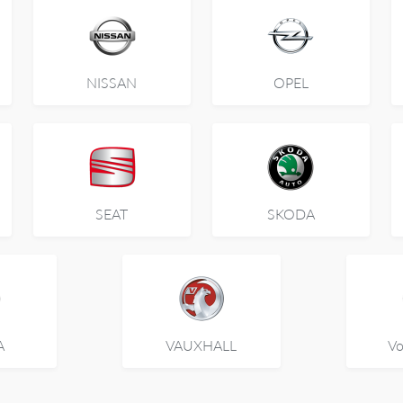
NISSAN
OPEL
SEAT
SKODA
A
VAUXHALL
Vo