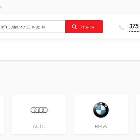
ас
375
AUDI
BMW