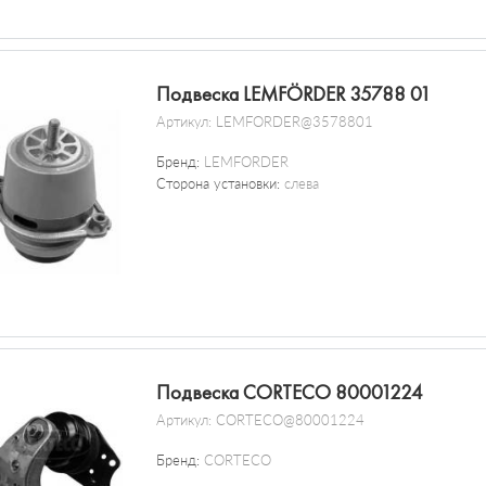
Подвеска LEMFÖRDER 35788 01
Артикул:
LEMFORDER@3578801
Бренд:
LEMFORDER
Сторона установки:
слева
Подвеска CORTECO 80001224
Артикул:
CORTECO@80001224
Бренд:
CORTECO