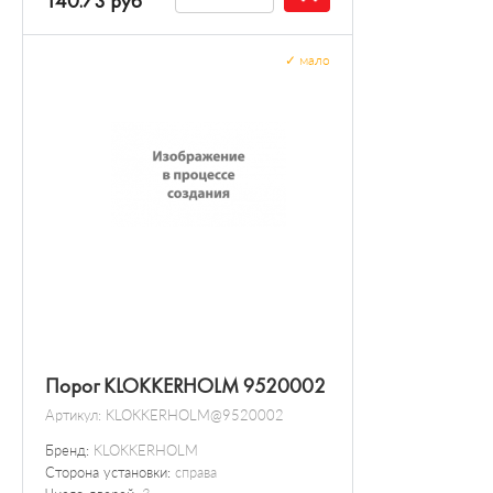
140.73 руб
✓
мало
Порог KLOKKERHOLM 9520002
Артикул:
KLOKKERHOLM@9520002
Бренд:
KLOKKERHOLM
Сторона установки:
справа