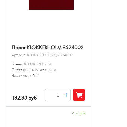
Порог KLOKKERHOLM 9524002
Артикул:
KLOKKERHOLM@9524002
Бренд:
KLOKKERHOLM
Сторона установки:
справа
Число дверей:
2
+
182.83 руб
✓
много