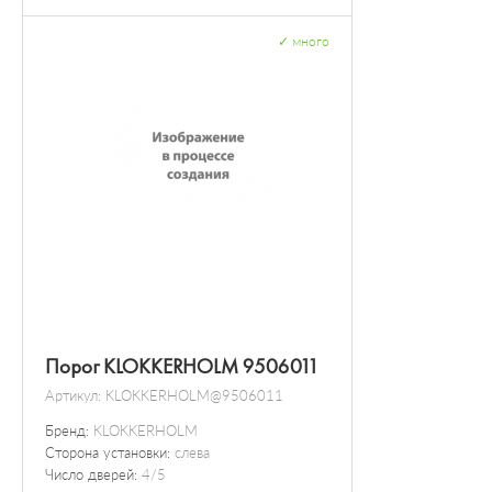
✓
много
Порог KLOKKERHOLM 9506011
Артикул:
KLOKKERHOLM@9506011
Бренд:
KLOKKERHOLM
Сторона установки:
слева
Число дверей:
4/5