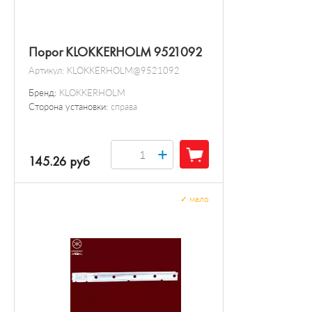
Порог KLOKKERHOLM 9521092
Артикул:
KLOKKERHOLM@9521092
Бренд:
KLOKKERHOLM
Сторона установки:
справа
+
145.26 руб
✓
мало