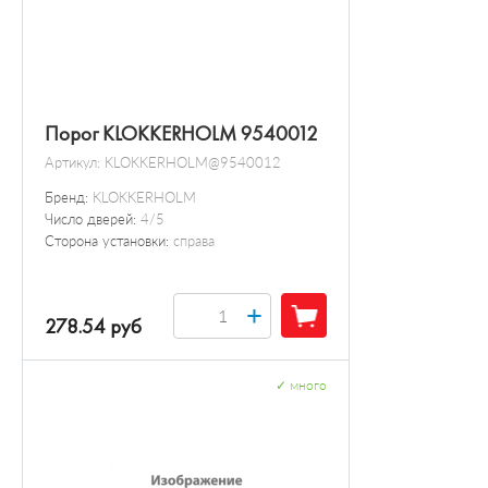
Порог KLOKKERHOLM 9540012
Артикул:
KLOKKERHOLM@9540012
Бренд:
KLOKKERHOLM
Число дверей:
4/5
Сторона установки:
справа
+
278.54 руб
✓
много