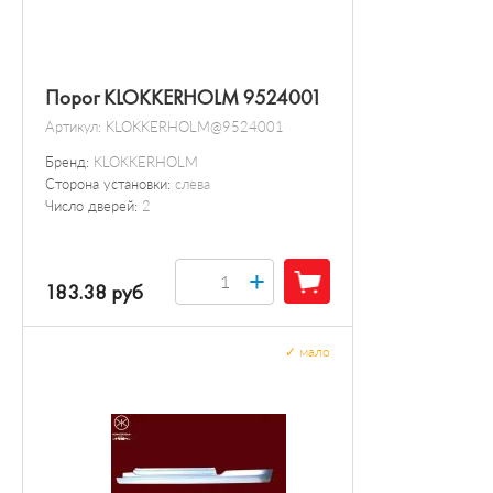
Порог KLOKKERHOLM 9524001
Артикул:
KLOKKERHOLM@9524001
Бренд:
KLOKKERHOLM
Сторона установки:
слева
Число дверей:
2
+
183.38 руб
✓
мало