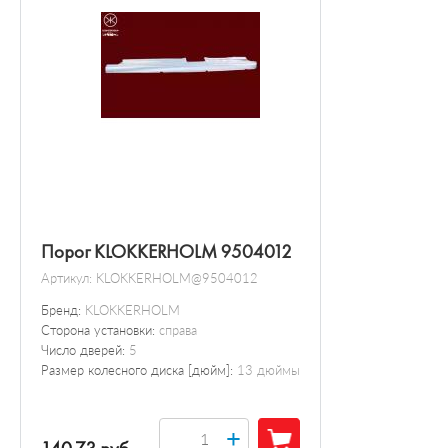
Порог KLOKKERHOLM 9504012
Артикул:
KLOKKERHOLM@9504012
Бренд:
KLOKKERHOLM
Сторона установки:
справа
Число дверей:
5
Размер колесного диска [дюйм]:
13 дюймы
+