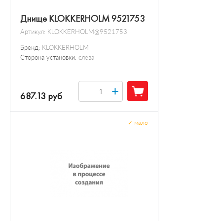
Днище KLOKKERHOLM 9521753
Артикул:
KLOKKERHOLM@9521753
Бренд:
KLOKKERHOLM
Сторона установки:
слева
+
687.13 руб
✓
мало