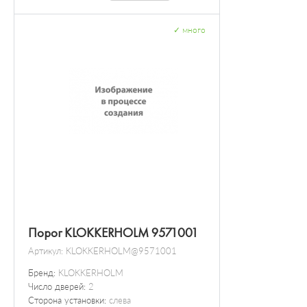
✓
много
Порог KLOKKERHOLM 9571001
Артикул:
KLOKKERHOLM@9571001
Бренд:
KLOKKERHOLM
Число дверей:
2
Сторона установки:
слева