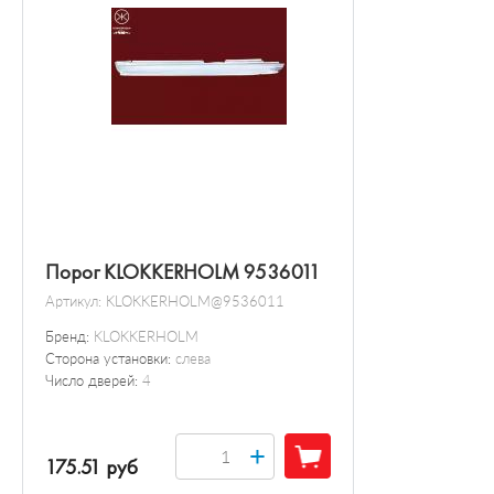
Порог KLOKKERHOLM 9536011
Артикул:
KLOKKERHOLM@9536011
Бренд:
KLOKKERHOLM
Сторона установки:
слева
Число дверей:
4
+
175.51 руб