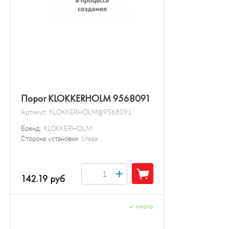
Порог KLOKKERHOLM 9568091
Артикул:
KLOKKERHOLM@9568091
Бренд:
KLOKKERHOLM
Сторона установки:
слева
+
142.19 руб
✓
много