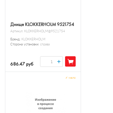
Днище KLOKKERHOLM 9521754
Артикул:
KLOKKERHOLM@9521754
Бренд:
KLOKKERHOLM
Сторона установки:
справа
+
686.47 руб
✓
мало