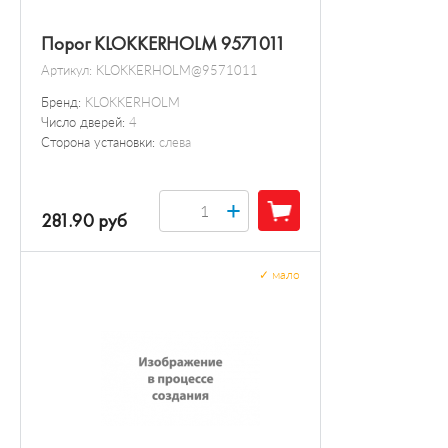
Порог KLOKKERHOLM 9571011
Артикул:
KLOKKERHOLM@9571011
Бренд:
KLOKKERHOLM
Число дверей:
4
Сторона установки:
слева
+
281.90 руб
✓
мало