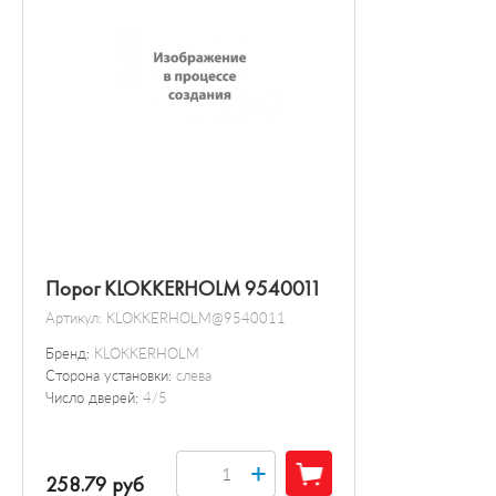
Порог KLOKKERHOLM 9540011
Артикул:
KLOKKERHOLM@9540011
Бренд:
KLOKKERHOLM
Сторона установки:
слева
Число дверей:
4/5
+
258.79 руб