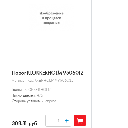
Порог KLOKKERHOLM 9506012
Артикул:
KLOKKERHOLM@9506012
Бренд:
KLOKKERHOLM
Число дверей:
4/5
Сторона установки:
справа
+
308.31 руб