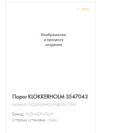
✓
мало
Порог KLOKKERHOLM 3547043
Артикул:
KLOKKERHOLM@3547043
Бренд:
KLOKKERHOLM
Сторона установки:
слева