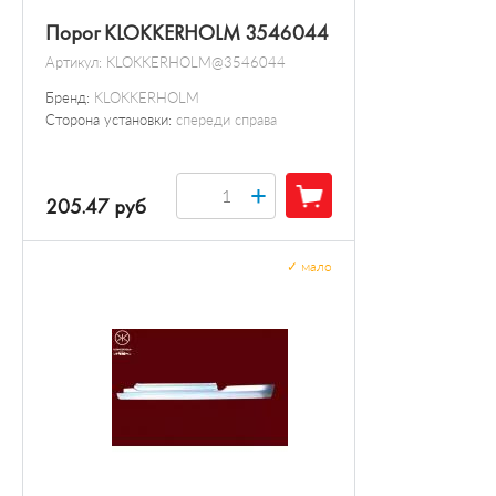
Порог KLOKKERHOLM 3546044
Артикул:
KLOKKERHOLM@3546044
Бренд:
KLOKKERHOLM
Сторона установки:
спереди справа
+
205.47 руб
✓
мало