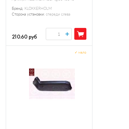
Бренд:
KLOKKERHOLM
Сторона установки:
спереди слева
+
210.60 руб
✓
мало