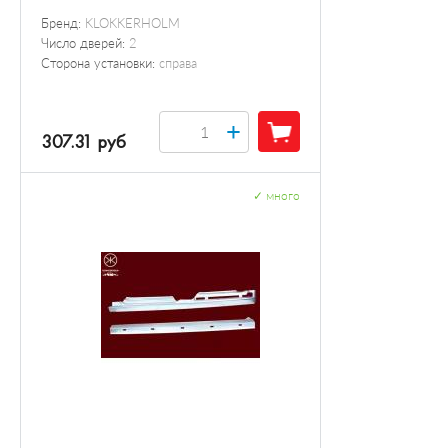
Бренд:
KLOKKERHOLM
Число дверей:
2
Сторона установки:
справа
+
307.31 руб
✓
много