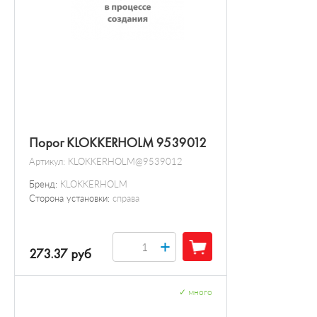
Порог KLOKKERHOLM 9539012
Артикул:
KLOKKERHOLM@9539012
Бренд:
KLOKKERHOLM
Сторона установки:
справа
+
273.37 руб
✓
много