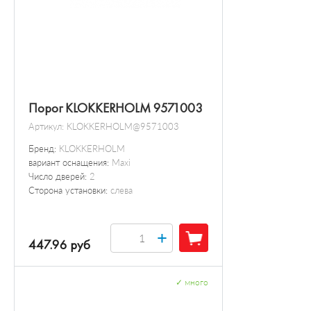
Порог KLOKKERHOLM 9571003
Артикул:
KLOKKERHOLM@9571003
Бренд:
KLOKKERHOLM
вариант оснащения:
Maxi
Число дверей:
2
Сторона установки:
слева
+
447.96 руб
✓
много