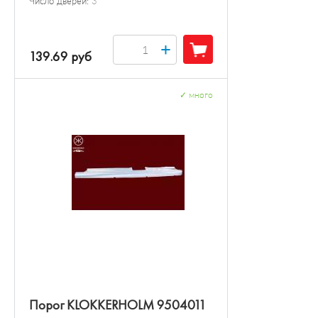
Число дверей:
3
+
139.69 руб
✓
много
Порог KLOKKERHOLM 9504011