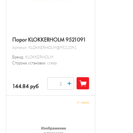
Порог KLOKKERHOLM 9521091
Артикул:
KLOKKERHOLM@9521091
Бренд:
KLOKKERHOLM
Сторона установки:
слева
+
144.84 руб
✓
мало