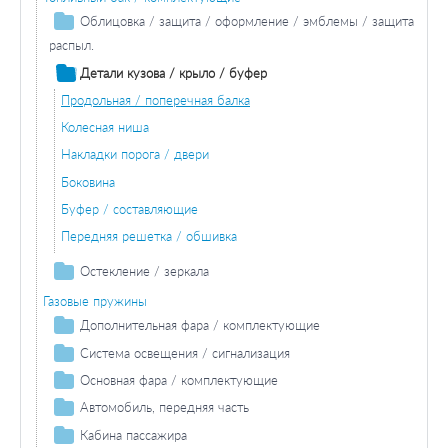
Облицовка / защита / оформление / эмблемы / защита
распыл.
Облицовка / защитная накладка
Детали кузова / крыло / буфер
Продольная / поперечная балка
Колесная ниша
Накладки порога / двери
Боковина
Буфер / составляющие
Передняя решетка / обшивка
Остекление / зеркала
Зеркала
Газовые пружины
Дополнительная фара / комплектующие
Противотуманная фара / комплектующие
Система освещения / сигнализация
Противотуманная фара лампа накаливания
Фара дальнего света / комплектующие
Задний фонарь / комплектующие
Основная фара / комплектующие
Лампа накаливания фара дальнего света
Задние фонари / комплектующие
Лампа накаливания основной фары
Автомобиль, передняя часть
Лампа накаливания задних фонарей
Фонарь сигнала торможения / комплектующие
Буфер / составляющие
Кабина пассажира