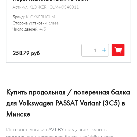
Артикул:
KLOKKERHOLM@9540011
Бренд:
KLOKKERHOLM
Сторона установки:
слева
Число дверей:
4/5
+
258.79 руб
Купить продольная / поперечная балка
для Volkswagen PASSAT Variant (3C5) в
Минске
Интернет-магазин AVT.BY предлагает купить
продольная / поперечная балка для Volkswagen