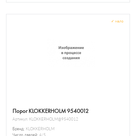
✓
мало
Порог KLOKKERHOLM 9540012
Артикул:
KLOKKERHOLM@9540012
Бренд:
KLOKKERHOLM
Число дверей:
4/5