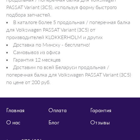
PASSAT Variant (3C5), используя форму быстрого
подбора запчастей.
В каталоге более 5 продольная / поперечная балка
для Volkswagen PASSAT Variant (3C5) от
производителей KLOKKERHOLM и других
Доставка по Минску - бесплатно!
Самовывоз из офиса
Гарантия 12 месяцев
Доставим по всей Беларуси продольная /
поперечная балка для Volkswagen PASSAT Variant (3C5)
по цене от 200 руб.
Главная
Оплата
Гарантия
О нас
Блог
Отзывы