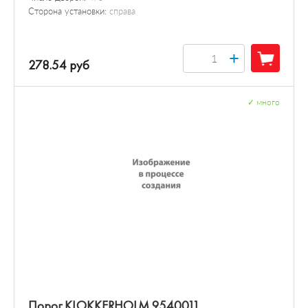
Сторона установки:
справа
+
278.54 руб
✓
много
Порог KLOKKERHOLM 9540011