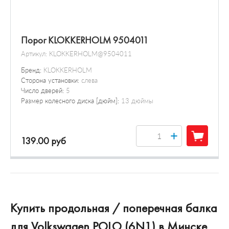
Порог KLOKKERHOLM 9504011
Артикул:
KLOKKERHOLM@9504011
Бренд:
KLOKKERHOLM
Сторона установки:
слева
Число дверей:
5
Размер колесного диска [дюйм]:
13 дюймы
+
139.00 руб
Купить продольная / поперечная балка
для Volkswagen POLO (6N1) в Минске