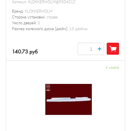
Артикул:
KLOKKERHOLM@9504012
Бренд:
KLOKKERHOLM
Сторона установки:
справа
Число дверей:
5
Размер колесного диска [дюйм]:
13 дюймы
+
140.73 руб
✓
много