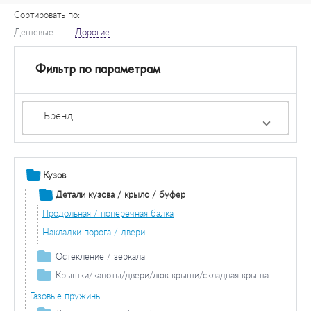
Сортировать по:
Дешевые
Дорогие
Фильтр по параметрам
Бренд
Кузов
Детали кузова / крыло / буфер
Продольная / поперечная балка
Накладки порога / двери
Остекление / зеркала
Зеркала
Крышки/капоты/двери/люк крыши/складная крыша
Двери / комплектующие
Газовые пружины