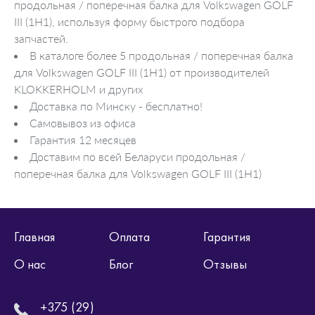
продольная / поперечная балка для Volkswagen GOLF
III (1H1), используя форму быстрого подбора
запчастей.
В каталоге более 5 продольная / поперечная балка
для Volkswagen GOLF III (1H1) от производителей
KLOKKERHOLM и других
Доставка по Минску - бесплатно!
Самовывоз из офиса
Гарантия 12 месяцев
Доставим по всей Беларуси продольная /
поперечная балка для Volkswagen GOLF III (1H1)
Главная
Оплата
Гарантия
О нас
Блог
Отзывы
+375 (29)