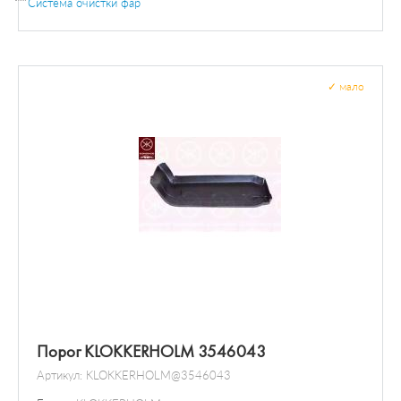
Система очистки фар
Топливопровод / распределение / соединение
Карданный вал
Переключатель / вентили
Расходомер воздуха
Подвесной подшипник
Датчик / зонд
Преобразователь давления
✓
мало
Порог KLOKKERHOLM 3546043
Артикул:
KLOKKERHOLM@3546043