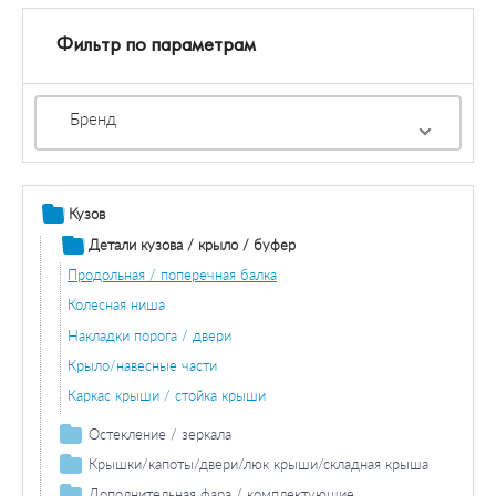
Фильтр по параметрам
Бренд
Кузов
Детали кузова / крыло / буфер
Продольная / поперечная балка
Колесная ниша
Накладки порога / двери
Крыло/навесные части
Каркас крыши / стойка крыши
Остекление / зеркала
Зеркала
Крышки/капоты/двери/люк крыши/складная крыша
Двери / комплектующие
Дополнительная фара / комплектующие