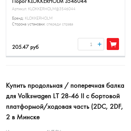
Порог KLOKKERHOLM 3546044
Артикул:
KLOKKERHOLM@3546044
Бренд:
KLOKKERHOLM
Сторона установки:
спереди справа
+
205.47 руб
Купить продольная / поперечная балка
для Volkswagen LT 28-46 II c бортовой
платформой/ходовая часть (2DC, 2DF,
2 в Минске