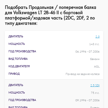
Подобрать Продольная / поперечная балка
для Volkswagen LT 28-46 II c бортовой
платформой/ходовая часть (2DC, 2DF, 2 по
типу двигателя:
ДВИГАТЕЛЬ
2.3
МОЩНОСТЬ
143 л.с.
ГОД ПРОИЗВОДСТВА
06.1996 - 07.2006
ВИД ТОПЛИВА
бензин
КОД ДВИГАТЕЛЯ
AGL
ПРИВОД
Привод на задние колеса
ДВИГАТЕЛЬ
2.5 SDI
МОЩНОСТЬ
75 л.с.
ГОД ПРОИЗВОДСТВА
09.1996 - 07.2006
ВИД ТОПЛИВА
Дизель