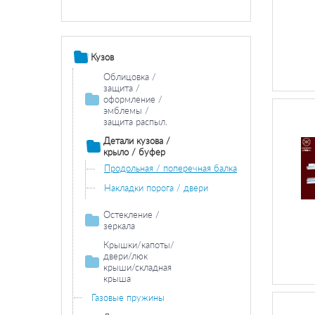
Кузов
Облицовка /
защита /
оформление /
эмблемы /
защита распыл.
Облицовка / защитная накладка
Детали кузова /
крыло / буфер
Продольная / поперечная балка
Накладки порога / двери
Остекление /
зеркала
Зеркала
Крышки/капоты/
двери/люк
крыши/складная
крыша
Двери / комплектующие
Газовые пружины