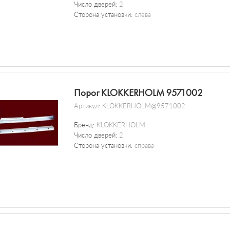
Число дверей:
2
Сторона установки:
слева
Порог KLOKKERHOLM 9571002
Артикул:
KLOKKERHOLM@9571002
Бренд:
KLOKKERHOLM
Число дверей:
2
Сторона установки:
справа