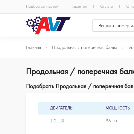
Подбор запчастей
Гарантия
Оплата
О н
Главная
/
Продольная / поперечная балка
/
Vo
Продольная / поперечная балк
Подобрать Продольная / поперечная балка
ДВИГАТЕЛЬ
МОЩНОСТЬ
1.2 TSI
86 л.с.