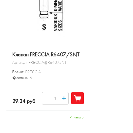
Клапан FRECCIA R6407/SNT
Артикул:
FRECCIA@R6407SNT
Бренд:
FRECCIA
�лапана:
6
+
29.34 руб
✓
много