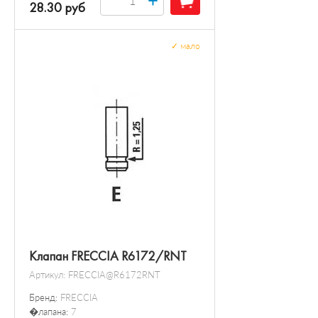
28.30 руб
✓
мало
Клапан FRECCIA R6172/RNT
Артикул:
FRECCIA@R6172RNT
Бренд:
FRECCIA
�лапана:
7