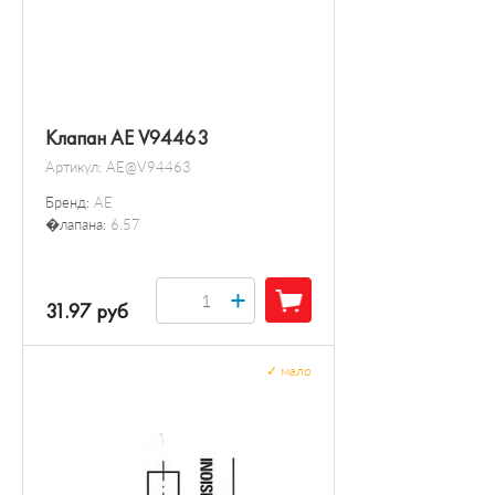
Клапан AE V94463
Артикул:
AE@V94463
Бренд:
AE
�лапана:
6.57
+
31.97 руб
✓
мало