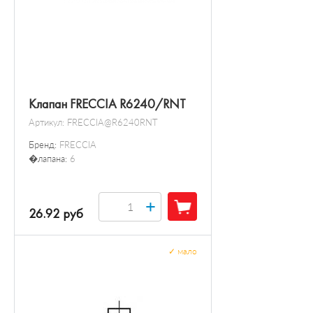
Клапан FRECCIA R6240/RNT
Артикул:
FRECCIA@R6240RNT
Бренд:
FRECCIA
�лапана:
6
+
26.92 руб
✓
мало