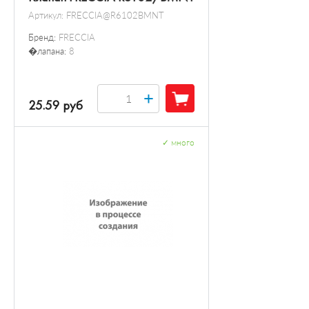
Артикул:
FRECCIA@R6102BMNT
Бренд:
FRECCIA
�лапана:
8
+
25.59 руб
✓
много