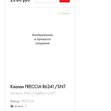
23.80 руб
✓
много
Клапан FRECCIA R6241/SNT
Артикул:
FRECCIA@R6241SNT
Бренд:
FRECCIA
�лапана:
6