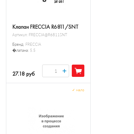
Клапан FRECCIA R6811/SNT
Артикул:
FRECCIA@R6811SNT
Бренд:
FRECCIA
�лапана:
5.5
+
27.18 руб
✓
мало