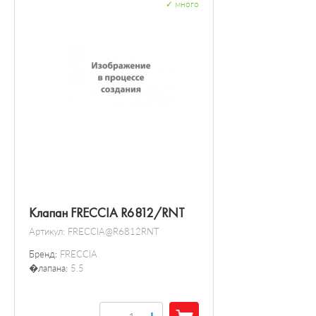
✓
много
Клапан FRECCIA R6812/RNT
Артикул:
FRECCIA@R6812RNT
Бренд:
FRECCIA
�лапана:
5.5
+