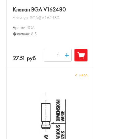
Клапан BGA V162480
Артикул:
BGA@V162480
Бренд:
BGA
�лапана:
6.5
+
27.51 руб
✓
мало