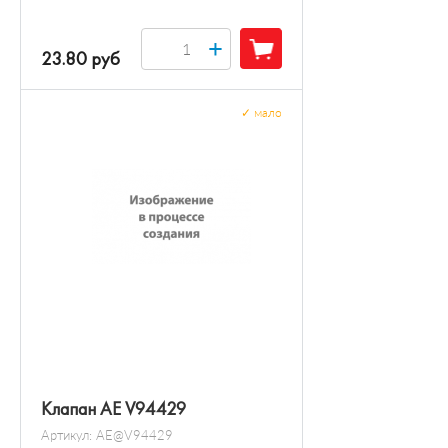
+
23.80 руб
✓
мало
Клапан AE V94429
Артикул:
AE@V94429