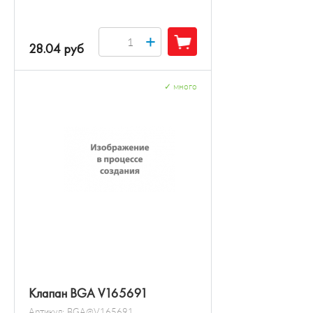
+
28.04 руб
✓
много
Клапан BGA V165691
Артикул:
BGA@V165691