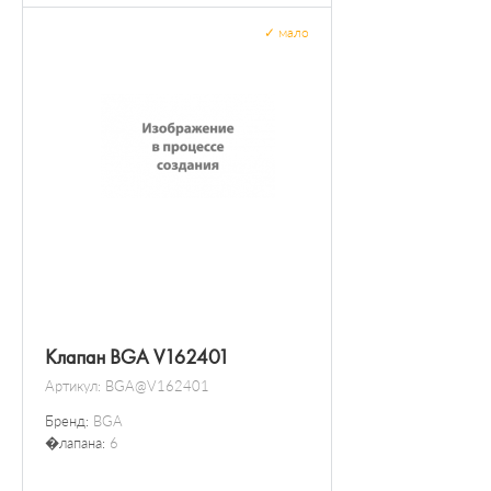
✓
мало
Клапан BGA V162401
Артикул:
BGA@V162401
Бренд:
BGA
�лапана:
6