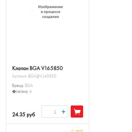
Клапан BGA V165850
Артикул:
BGA@V165850
Бренд:
BGA
�лапана:
6
+
24.35 руб
✓
мало