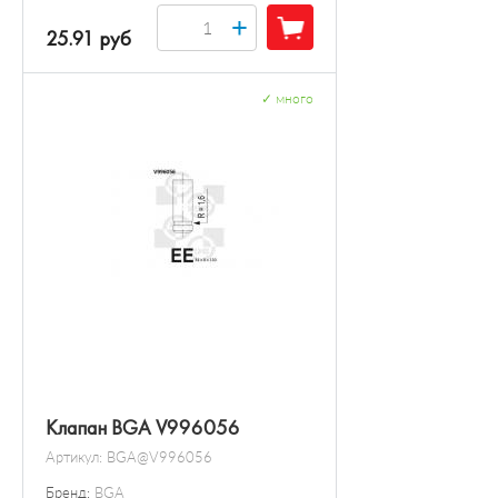
+
25.91 руб
✓
много
Клапан BGA V996056
Артикул:
BGA@V996056
Бренд:
BGA