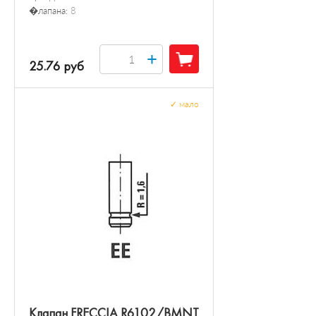
�лапана:
8
+
25.76 руб
✓
мало
Клапан FRECCIA R6102/BMNT