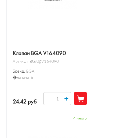
Клапан BGA V164090
Артикул:
BGA@V164090
Бренд:
BGA
�лапана:
6
+
24.42 руб
✓
много