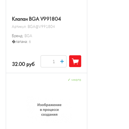
Клапан BGA V991804
Артикул:
BGA@V991804
Бренд:
BGA
�лапана:
6
+
32.00 руб
✓
много