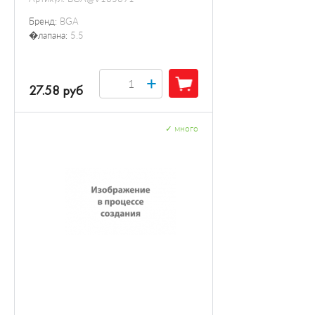
Бренд:
BGA
�лапана:
5.5
+
27.58 руб
✓
много