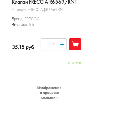
Клапан FRECCIA R6569/RNT
Артикул:
FRECCIA@R6569RNT
Бренд:
FRECCIA
�лапана:
5.5
+
35.15 руб
✓
много