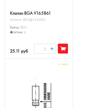
Клапан BGA V165861
Артикул:
BGA@V165861
Бренд:
BGA
�лапана:
6
+
25.11 руб
✓
мало