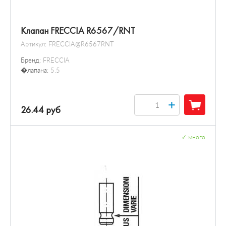
Клапан FRECCIA R6567/RNT
Артикул:
FRECCIA@R6567RNT
Бренд:
FRECCIA
�лапана:
5.5
+
26.44 руб
✓
много