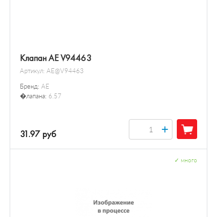
Клапан AE V94463
Артикул:
AE@V94463
Бренд:
AE
�лапана:
6.57
+
31.97 руб
✓
много