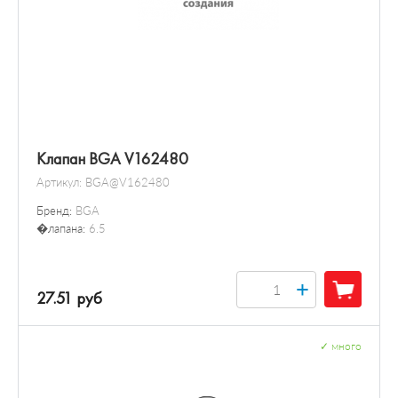
Клапан BGA V162480
Артикул:
BGA@V162480
Бренд:
BGA
�лапана:
6.5
+
27.51 руб
✓
много