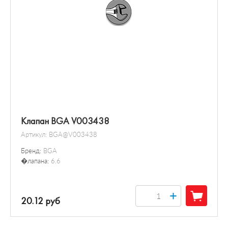
Клапан BGA V003438
Артикул:
BGA@V003438
Бренд:
BGA
�лапана:
6.6
+
20.12 руб