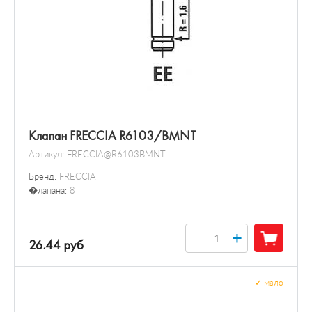
Клапан FRECCIA R6103/BMNT
Артикул:
FRECCIA@R6103BMNT
Бренд:
FRECCIA
�лапана:
8
+
26.44 руб
✓
мало