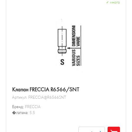
✓
много
Клапан FRECCIA R6566/SNT
Артикул:
FRECCIA@R6566SNT
Бренд:
FRECCIA
�лапана:
5.5