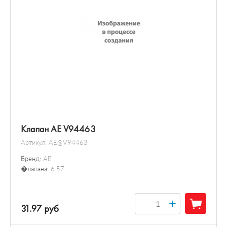
Клапан AE V94463
Артикул:
AE@V94463
Бренд:
AE
�лапана:
6.57
+
31.97 руб