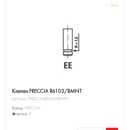
✓
мало
Клапан FRECCIA R6103/BMNT
Артикул:
FRECCIA@R6103BMNT
Бренд:
FRECCIA
�лапана:
8