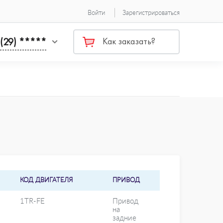
Войти
Зарегистрироваться
 (29) *****
Как заказать?
КОД ДВИГАТЕЛЯ
ПРИВОД
1TR-FE
Привод
на
задние