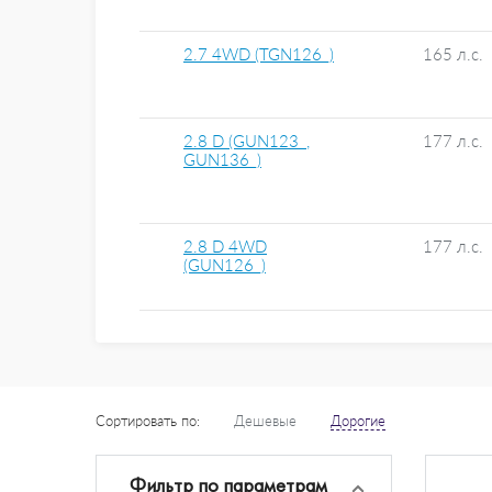
2.7 4WD (TGN126_)
165 л.с.
2.8 D (GUN123_,
177 л.с.
GUN136_)
2.8 D 4WD
177 л.с.
(GUN126_)
Сортировать по:
Дешевые
Дорогие
Фильтр по параметрам