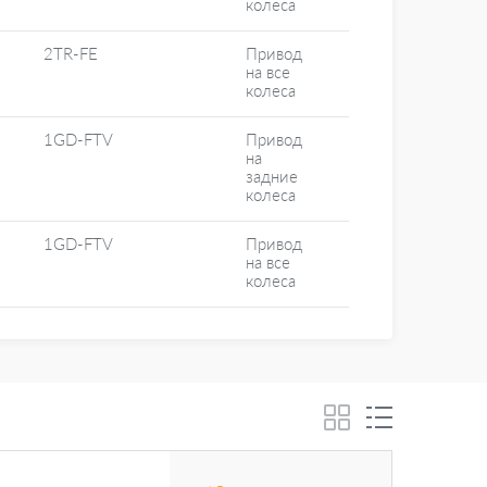
колеса
2TR-FE
Привод
на все
колеса
1GD-FTV
Привод
на
задние
колеса
1GD-FTV
Привод
на все
колеса