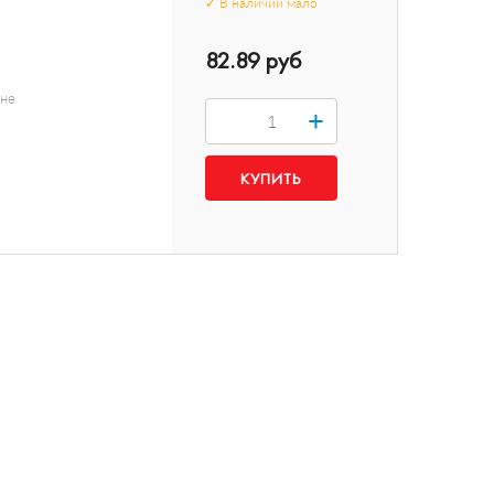
✓
В наличии
мало
82.89 руб
нне
+