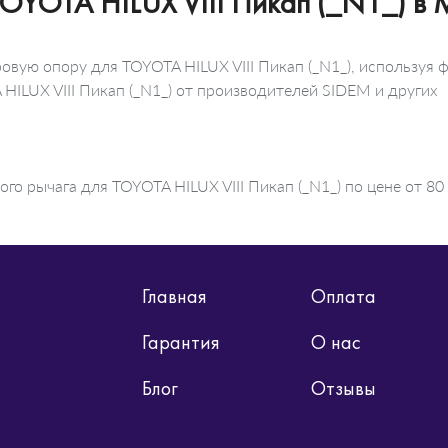
TOYOTA HILUX VIII Пикап (_N1_) в 
овую опору для TOYOTA HILUX VIII Пикап (_N1_), используя 
HILUX VIII Пикап (_N1_) от производителей SIDEM и других
о рычага для TOYOTA HILUX VIII Пикап (_N1_) по цене от 80 
Главная
Оплата
Гарантия
О нас
Блог
Отзывы