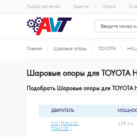
Подбор запчастей
Гарантия
Оплата
О н
Главная
/
Шаровые опоры
/
TOYOTA
/
HILUX
Шаровые опоры для TOYOTA HI
Подобрать Шаровые опоры для TOYOTA HIL
ДВИГАТЕЛЬ
МОЩНОС
2.0 (TGN110_,
139 л.с.
TGN120_)