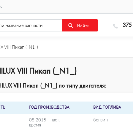
ас
375
 VIII Пикап (_N1_)
LUX VIII Пикап (_N1_)
UX VIII Пикап (_N1_) по типу двигателя:
ТЬ
ГОД ПРОИЗВОДСТВА
ВИД ТОПЛИВА
08.2015 - наст.
бензин
время