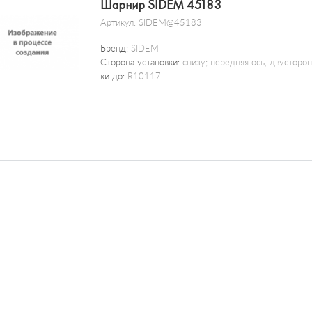
Шарнир SIDEM 45183
Артикул:
SIDEM@45183
Бренд:
SIDEM
Сторона установки:
снизу; передняя ось, двусторо
ки до:
R10117