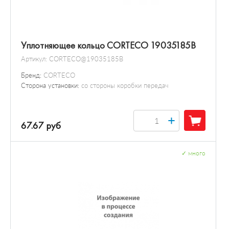
Уплотняющее кольцо CORTECO 19035185B
Артикул:
CORTECO@19035185B
Бренд:
CORTECO
Сторона установки:
со стороны коробки передач
+
67.67 руб
✓
много