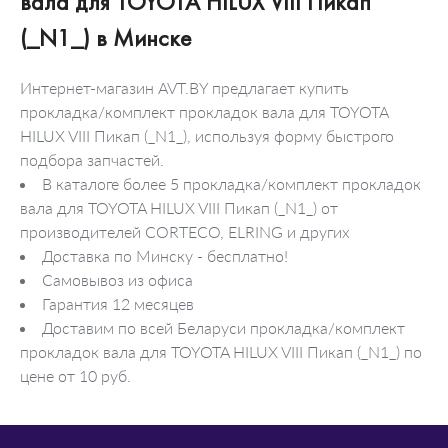
вала для TOYOTA HILUX VIII Пикап
(_N1_) в Минске
Интернет-магазин AVT.BY предлагает купить
прокладка/комплект прокладок вала для TOYOTA
HILUX VIII Пикап (_N1_), используя форму быстрого
подбора запчастей.
В каталоге более 5 прокладка/комплект прокладок
вала для TOYOTA HILUX VIII Пикап (_N1_) от
производителей CORTECO, ELRING и других
Доставка по Минску - бесплатно!
Самовывоз из офиса
Гарантия 12 месяцев
Доставим по всей Беларуси прокладка/комплект
прокладок вала для TOYOTA HILUX VIII Пикап (_N1_) по
цене от 10 руб.