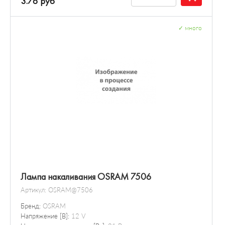
3.76 руб
✓
много
Лампа накаливания OSRAM 7506
Артикул:
OSRAM@7506
Бренд:
OSRAM
Напряжение [В]:
12 V