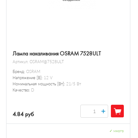
Лампа накаливания OSRAM 7528ULT
Артикул:
OSRAM@7528ULT
Бренд:
OSRAM
Напряжение [В]:
12 V
Номинальная мощность [Вт]:
21/5 Вт
Качество:
D
+
4.84 руб
✓
много