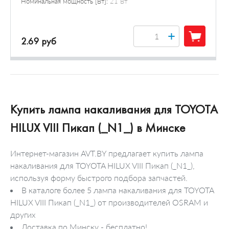
Номинальная мощность [Вт]:
21 Вт
+
2.69 руб
Купить лампа накаливания для TOYOTA
HILUX VIII Пикап (_N1_) в Минске
Интернет-магазин AVT.BY предлагает купить лампа
накаливания для TOYOTA HILUX VIII Пикап (_N1_),
используя форму быстрого подбора запчастей.
В каталоге более 5 лампа накаливания для TOYOTA
HILUX VIII Пикап (_N1_) от производителей OSRAM и
других
Доставка по Минску - бесплатно!