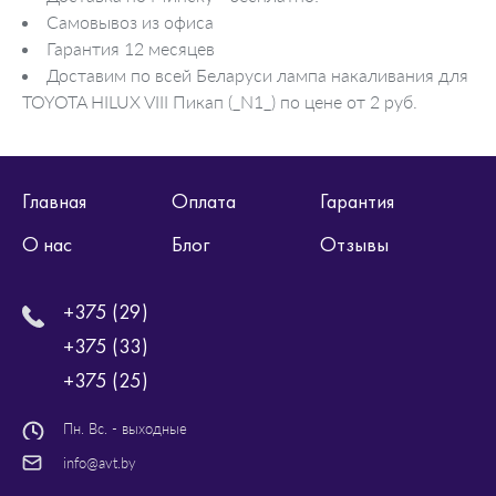
Самовывоз из офиса
Гарантия 12 месяцев
Доставим по всей Беларуси лампа накаливания для
TOYOTA HILUX VIII Пикап (_N1_) по цене от 2 руб.
Главная
Оплата
Гарантия
О нас
Блог
Отзывы
+375 (29)
+375 (33)
+375 (25)
Пн. Вс. - выходные
info@avt.by