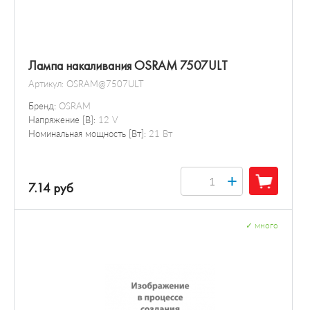
Лампа накаливания OSRAM 7507ULT
Артикул:
OSRAM@7507ULT
Бренд:
OSRAM
Напряжение [В]:
12 V
Номинальная мощность [Вт]:
21 Вт
+
7.14 руб
✓
много