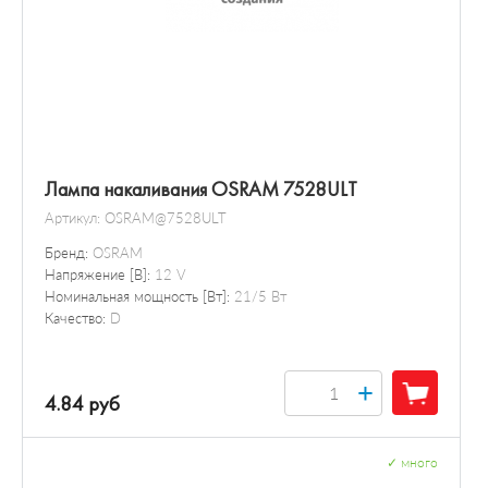
Лампа накаливания OSRAM 7528ULT
Артикул:
OSRAM@7528ULT
Бренд:
OSRAM
Напряжение [В]:
12 V
Номинальная мощность [Вт]:
21/5 Вт
Качество:
D
+
4.84 руб
✓
много